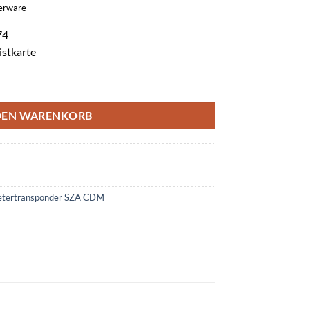
gerware
74
istkarte
listkarte Menge
DEN WARENKORB
tertransponder SZA CDM