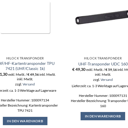
HILOCK TRANSPONDER
HILOCK TRANSPONDER
F/HF-Kartentransponder TPU
UHF-Transponder UDC 160
7421 (UHF/Classic 1k)
€
49,30
exkl. MwSt. /
€
59,16
inkl. M
1,30
exkl. MwSt. /
€
49,56
inkl. MwSt.
inkl. MwSt.
inkl. MwSt.
zzgl.
Versand
zzgl.
Versand
Lieferzeit: ca. 1-3 Werktage auf Lage
erzeit: ca. 1-3 Werktage auf Lagerware
Hersteller Nummer: 100097131
Hersteller Nummer: 100097134
Hersteller Bezeichnung: Transponde
teller Bezeichnung: Kartentransponder
160
TPU 7421
IN DEN WARENKORB
IN DEN WARENKORB