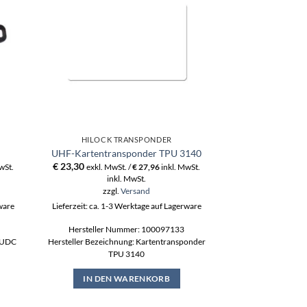
HILOCK TRANSPONDER
HILOCK 
Parametert
UHF-Kartentransponder TPU 3140
Proto
€
23,30
wSt.
exkl. MwSt. /
€
27,96
inkl. MwSt.
€
15,20
inkl. MwSt.
exkl. MwS
ink
zzgl.
Versand
zzgl
rware
Lieferzeit: ca. 1-3 Werktage auf Lagerware
Lieferzeit: ca. 1-3
Hersteller Nummer: 100097133
Hersteller N
r UDC
Hersteller Bezeichnung: Kartentransponder
Hersteller Bezeic
TPU 3140
IN DEN
IN DEN WARENKORB