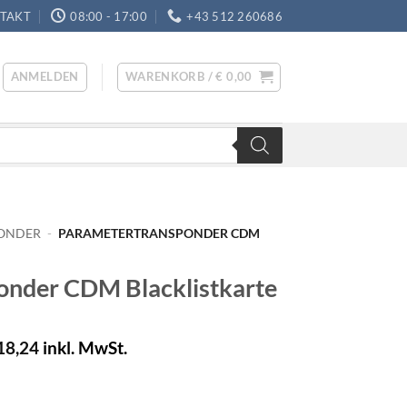
TAKT
08:00 - 17:00
+43 512 260686
ANMELDEN
WARENKORB /
€
0,00
PONDER
-
PARAMETERTRANSPONDER CDM
onder CDM Blacklistkarte
18,24
inkl. MwSt.