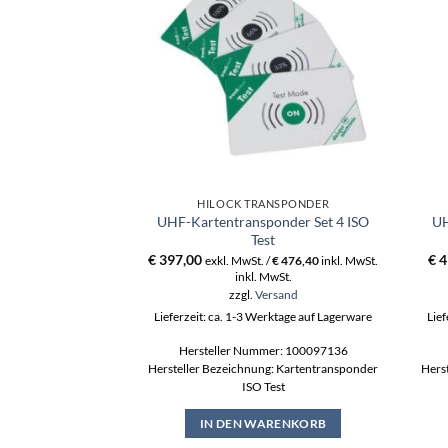
HILOCK TRANSPONDER
UHF-Kartentransponder Set 4 ISO
UH
Test
€
397,00
€
4
exkl. MwSt. /
€
476,40
inkl. MwSt.
inkl. MwSt.
zzgl.
Versand
Lieferzeit: ca. 1-3 Werktage auf Lagerware
Lief
Hersteller Nummer: 100097136
Hersteller Bezeichnung: Kartentransponder
Hers
ISO Test
IN DEN WARENKORB