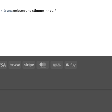
rklärung
gelesen und stimme ihr zu.
*
Visa
PayPal
Stripe
MasterCard
Cash
Apple
On
Pay
Delivery