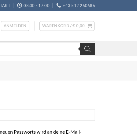
TAKT
08:00 - 17:00
+43 512 260686
ANMELDEN
WARENKORB /
€
0,00
s neuen Passworts wird an deine E-Mail-