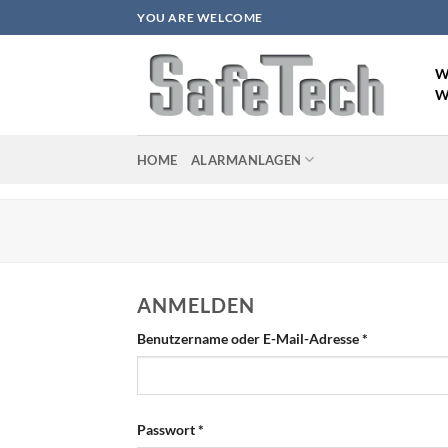
Zum
YOU ARE WELCOME
Inhalt
springen
W
W
HOME
ALARMANLAGEN
ANMELDEN
Erforderlich
Benutzername oder E-Mail-Adresse
*
Erforderlich
Passwort
*