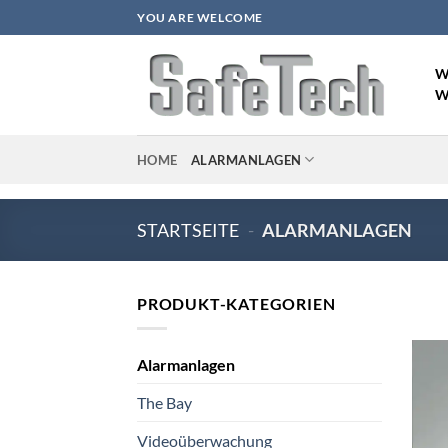
Zum
YOU ARE WELCOME
Inhalt
springen
W
W
HOME
ALARMANLAGEN
STARTSEITE
-
ALARMANLAGEN
PRODUKT-KATEGORIEN
Alarmanlagen
The Bay
Videoüberwachung