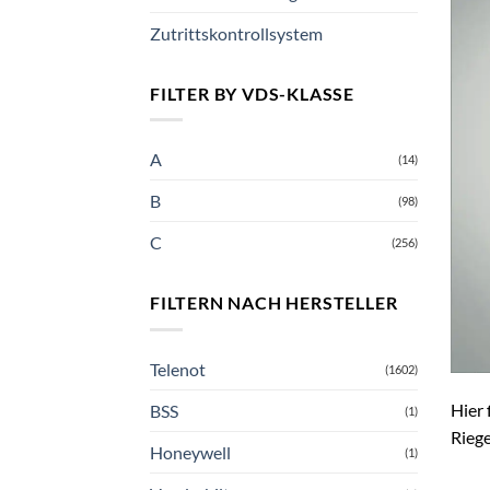
Zutrittskontrollsystem
FILTER BY VDS-KLASSE
A
(14)
B
(98)
C
(256)
FILTERN NACH HERSTELLER
Telenot
(1602)
Hier
BSS
(1)
Rieg
Honeywell
(1)