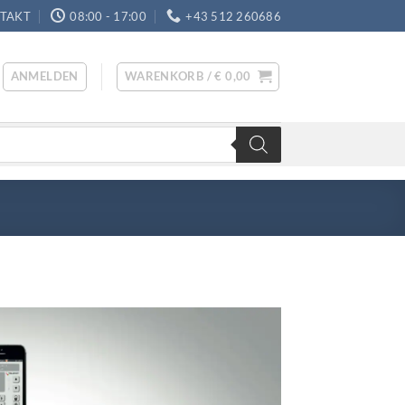
TAKT
08:00 - 17:00
+43 512 260686
ANMELDEN
WARENKORB /
€
0,00