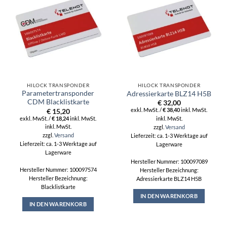
HILOCK TRANSPONDER
HILOCK TRANSPONDER
Parametertransponder
Adressierkarte BLZ14 H5B
CDM Blacklistkarte
€
32,00
exkl. MwSt. /
€
38,40
inkl. MwSt.
€
15,20
exkl. MwSt. /
€
18,24
inkl. MwSt.
inkl. MwSt.
inkl. MwSt.
zzgl.
Versand
zzgl.
Versand
Lieferzeit: ca. 1-3 Werktage auf
Lieferzeit: ca. 1-3 Werktage auf
Lagerware
Lagerware
Hersteller Nummer: 100097089
Hersteller Nummer: 100097574
Hersteller Bezeichnung:
Hersteller Bezeichnung:
Adressierkarte BLZ14 H5B
Blacklistkarte
IN DEN WARENKORB
IN DEN WARENKORB