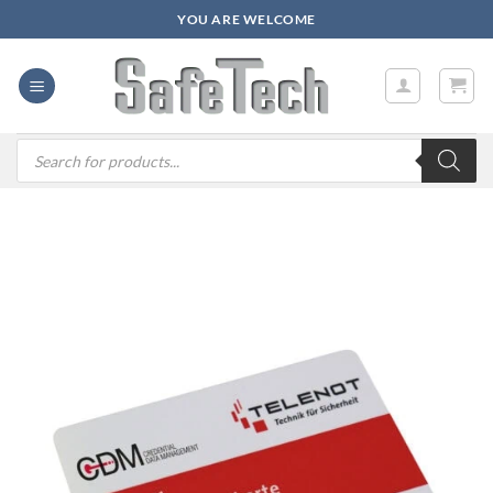
Zum
YOU ARE WELCOME
Inhalt
springen
Products
search