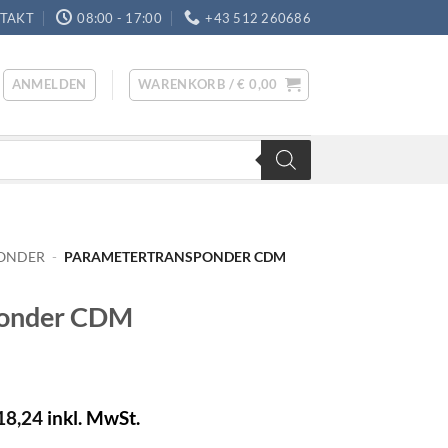
TAKT
08:00 - 17:00
+43 512 260686
ANMELDEN
WARENKORB /
€
0,00
PONDER
-
PARAMETERTRANSPONDER CDM
ponder CDM
18,24
inkl. MwSt.