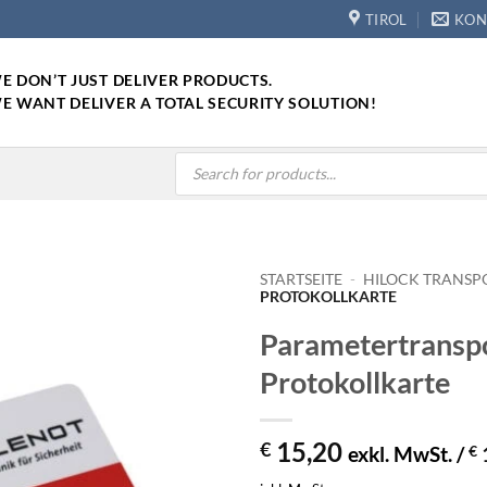
TIROL
KON
E DON’T JUST DELIVER PRODUCTS.
E WANT DELIVER A TOTAL SECURITY SOLUTION!
Products
search
STARTSEITE
-
HILOCK TRANS
PROTOKOLLKARTE
Parametertrans
Protokollkarte
15,20
€
exkl. MwSt. /
€