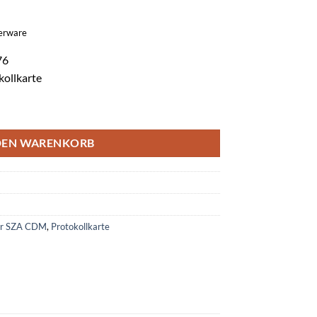
gerware
76
kollkarte
okollkarte Menge
DEN WARENKORB
er SZA CDM
,
Protokollkarte