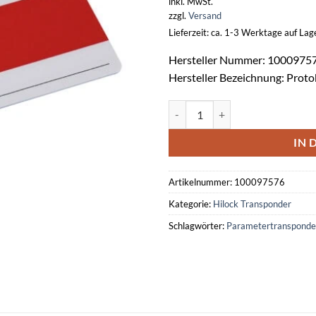
inkl. MwSt.
zzgl.
Versand
Lieferzeit: ca. 1-3 Werktage auf La
Hersteller Nummer: 1000975
Hersteller Bezeichnung: Proto
Parametertransponder CDM Prot
IN 
Artikelnummer:
100097576
Kategorie:
Hilock Transponder
Schlagwörter:
Parametertranspond