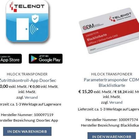
HILOCK TRANSPONDER
HILOCK TRANSPONDER
Parametertransponder CD
Zutrittskontroll-App DoorSec
Blacklistkarte
0,00
exkl. MwSt. /
€
0,00
inkl. MwSt.
€
15,20
inkl. MwSt.
exkl. MwSt. /
€
18,24
inkl. M
inkl. MwSt.
zzgl.
Versand
zzgl.
Versand
erzeit: ca. 1-3 Werktage auf Lagerware
Lieferzeit: ca. 1-3 Werktage auf Lage
Hersteller Nummer: 100097119
Hersteller Nummer: 100097574
ersteller Bezeichnung: DoorSec App
Hersteller Bezeichnung: Blacklistka
IN DEN WARENKORB
IN DEN WARENKORB