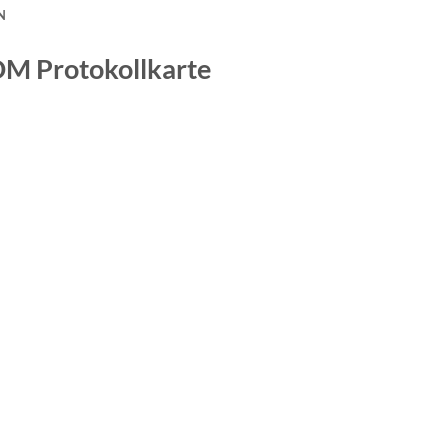
N
CDM
Protokollkarte