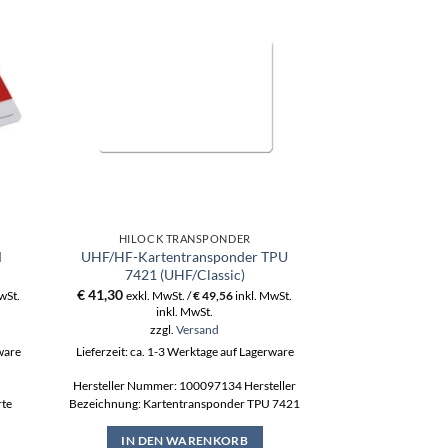
HILOCK TRANSPONDER
HILOCK 
M
UHF/HF-Kartentransponder TPU
UHF-Scheibentr
7421 (UHF/Classic)
€
18,70
exkl. MwS
€
41,30
wSt.
exkl. MwSt. /
€
49,56
inkl. MwSt.
ink
inkl. MwSt.
zzgl
zzgl.
Versand
Lieferzeit: ca. 1-3
rware
Lieferzeit: ca. 1-3 Werktage auf Lagerware
Hersteller N
Hersteller Nummer: 100097134 Hersteller
Herstelle
rte
Bezeichnung: Kartentransponder TPU 7421
Scheibentran
IN DEN WARENKORB
IN DEN