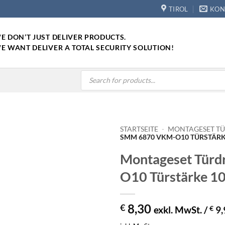
TIROL
KON
E DON’T JUST DELIVER PRODUCTS.
E WANT DELIVER A TOTAL SECURITY SOLUTION!
Products
search
STARTSEITE
-
MONTAGESET T
SMM 6870 VKM-O10 TÜRSTÄRK
Montageset Tür
O10 Türstärke 
8,30
€
exkl. MwSt. /
€
9,