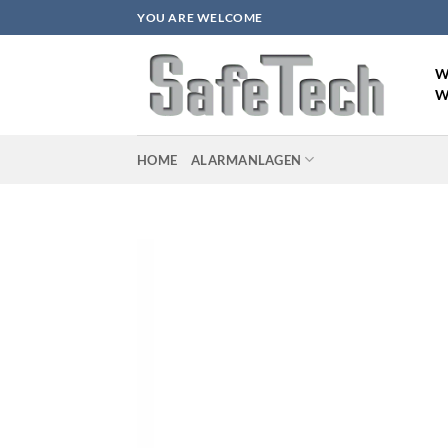
Zum
YOU ARE WELCOME
Inhalt
springen
W
W
HOME
ALARMANLAGEN