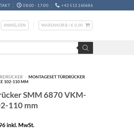
TAKT
08:00 - 17:00
+43 512 260686
ANMELDEN
WARENKORB /
€
0,00
ÜRDRÜCKER
-
MONTAGESET TÜRDRÜCKER
E 102-110 MM
drücker SMM 6870 VKM-
102-110 mm
96
inkl. MwSt.