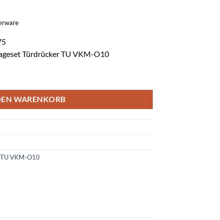
gerware
75
tageset Türdrücker TU VKM-O10
70 VKM-O10 Türstärke 102-110 mm Menge
DEN WARENKORB
r TU VKM-O10