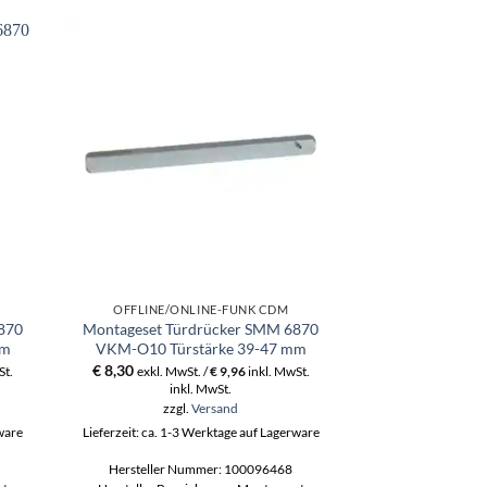
OFFLINE/ONLINE-FUNK CDM
OFFLINE/ON
870
Montageset Türdrücker SMM 6870
Montageset Tü
mm
VKM-O10 Türstärke 39-47 mm
VKM-R8 Türs
€
8,30
€
8,30
St.
exkl. MwSt. /
€
9,96
inkl. MwSt.
exkl. MwS
inkl. MwSt.
ink
zzgl.
Versand
zzgl
rware
Lieferzeit: ca. 1-3 Werktage auf Lagerware
Lieferzeit: ca. 1-3
Hersteller Nummer: 100096468
Hersteller N