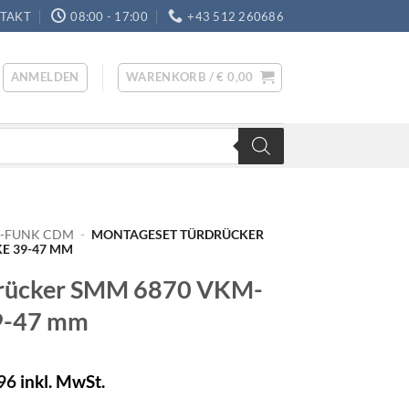
TAKT
08:00 - 17:00
+43 512 260686
ANMELDEN
WARENKORB /
€
0,00
E-FUNK CDM
-
MONTAGESET TÜRDRÜCKER
E 39-47 MM
drücker SMM 6870 VKM-
39-47 mm
96
inkl. MwSt.