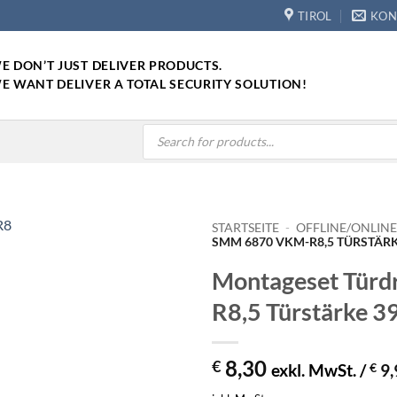
TIROL
KON
E DON’T JUST DELIVER PRODUCTS.
E WANT DELIVER A TOTAL SECURITY SOLUTION!
Products
search
STARTSEITE
-
OFFLINE/ONLIN
SMM 6870 VKM-R8,5 TÜRSTÄRK
Montageset Tür
R8,5 Türstärke 
8,30
€
exkl. MwSt. /
€
9,