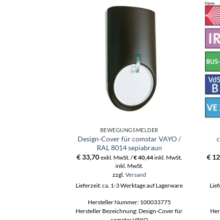
BEWEGUNGSMELDER
Design-Cover für comstar VAYO /
c
RAL 8014 sepiabraun
€
33,70
€
12
exkl. MwSt. /
€
40,44
inkl. MwSt.
inkl. MwSt.
zzgl.
Versand
Lieferzeit: ca. 1-3 Werktage auf Lagerware
Lief
Hersteller Nummer: 100033775
Hersteller Bezeichnung: Design-Cover für
Her
comstar VAYO