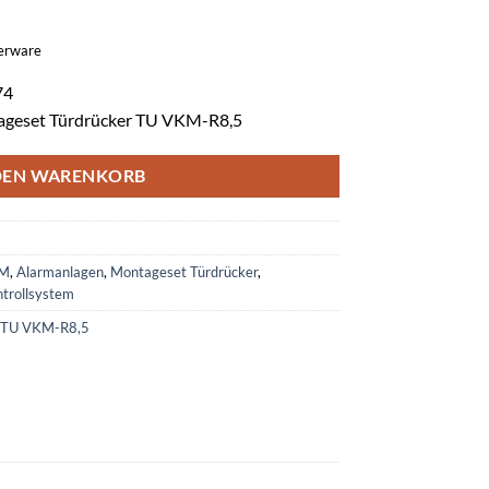
gerware
74
tageset Türdrücker TU VKM-R8,5
DEN WARENKORB
DM
,
Alarmanlagen
,
Montageset Türdrücker
,
ntrollsystem
r TU VKM-R8,5