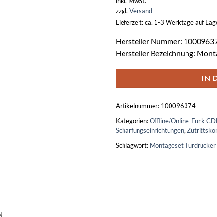
inkl. MwSt.
zzgl.
Versand
Lieferzeit: ca. 1-3 Werktage auf La
Hersteller Nummer: 1000963
Hersteller Bezeichnung: Mon
IN 
Artikelnummer:
100096374
Kategorien:
Offline/Online-Funk C
Schärfungseinrichtungen
,
Zutrittsko
Schlagwort:
Montageset Türdrücke
N