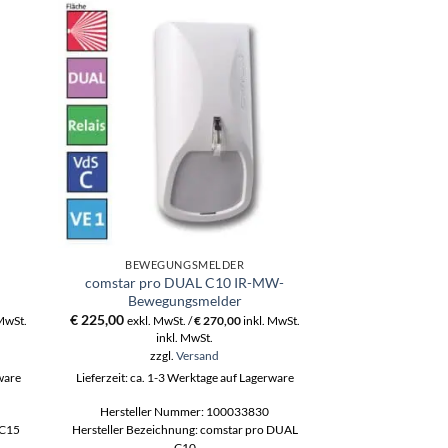
BEWEGUNGSMELDER
BEWEGU
comstar pro DUAL C10 IR-MW-
Decken-Mont
Bewegungsmelder
€
14,40
exkl. MwS
€
225,00
 MwSt.
exkl. MwSt. /
€
270,00
inkl. MwSt.
ink
inkl. MwSt.
zzgl
zzgl.
Versand
Lieferzeit: ca. 1-3
rware
Lieferzeit: ca. 1-3 Werktage auf Lagerware
Hersteller N
Hersteller Nummer: 100033830
Hersteller B
 C15
Hersteller Bezeichnung: comstar pro DUAL
C10