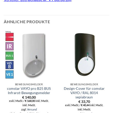
ÄHNLICHE PRODUKTE
BEWEGUNGSMELDER
BEWEGUNGSMELDER
comstar VAYO pro B25 BUS
Design-Cover für comstar
Infrarot-Bewegungsmelder
VAYO / RAL 8014
sepiabraun
€
140,00
exkl. MwSt. /
€
168,00
inkl. MwSt.
€
33,70
inkl. MwSt.
exkl. MwSt. /
€
40,44
inkl. MwSt.
zzgl.
Versand
inkl. MwSt.