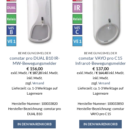
BEWEGUNGSMELDER
BEWEGUNGSMELDER
comstar pro DUAL B10 IR-
comstar VAYO pro C15
MW-Bewegungsmelder
Infrarot-Bewegungsmelder
€
156,00
€
137,00
exkl. MwSt. /
€
187,20
inkl. MwSt.
exkl. MwSt. /
€
164,40
inkl. MwSt.
inkl. MwSt.
inkl. MwSt.
zzgl.
Versand
zzgl.
Versand
Lieferzeit: ca. 1-3 Werktage auf
Lieferzeit: ca. 1-3 Werktage auf
Lagerware
Lagerware
Hersteller Nummer: 100033820
Hersteller Nummer: 100033850
Hersteller Bezeichnung: comstar pro
Hersteller Bezeichnung: comstar
DUAL B10
VAYO pro C15
IN DEN WARENKORB
IN DEN WARENKORB