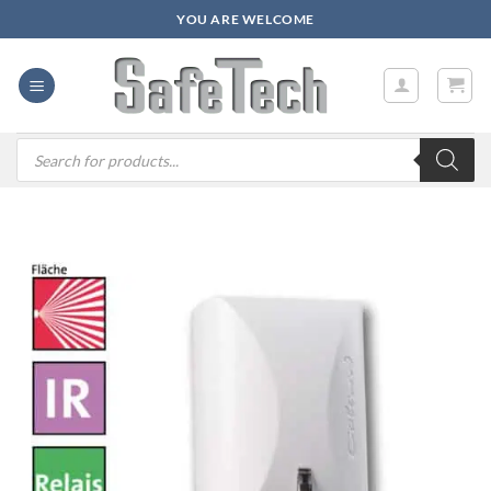
Zum
YOU ARE WELCOME
Inhalt
springen
Products
search