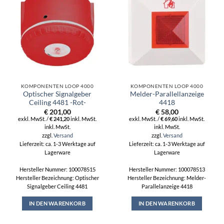
KOMPONENTEN LOOP 4000
KOMPONENTEN LOOP 4000
Optischer Signalgeber
Melder-Parallellanzeige
Ceiling 4481 -Rot-
4418
€
201,00
€
58,00
exkl. MwSt. /
€
241,20
inkl. MwSt.
exkl. MwSt. /
€
69,60
inkl. MwSt.
inkl. MwSt.
inkl. MwSt.
zzgl.
Versand
zzgl.
Versand
Lieferzeit: ca. 1-3 Werktage auf
Lieferzeit: ca. 1-3 Werktage auf
Lagerware
Lagerware
Hersteller Nummer: 100078515
Hersteller Nummer: 100078513
Hersteller Bezeichnung: Optischer
Hersteller Bezeichnung: Melder-
Signalgeber Ceiling 4481
Parallelanzeige 4418
IN DEN WARENKORB
IN DEN WARENKORB