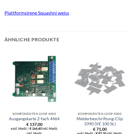
Plattformsirene Squashni weiss
ÄHNLICHE PRODUKTE
KOMPONENTEN LOOP 4000
KOMPONENTEN LOOP 4000
Melderbeschriftung-Clip
Ausgangskarte 2-fach 4464
3390 (VE 100 St.)
€
137,00
exkl. MwSt. /
€
164,40
inkl. MwSt.
€
71,00
inkl. MwSt.
exkl. MwSt. /
€
85,20
inkl. MwSt.