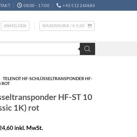
TAKT
08:00 - 17:00
+43 512 260686
ANMELDEN
WARENKORB /
€
0,00
-
TELENOT HF-SCHLÜSSELTRANSPONDER HF-
) ROT
sseltransponder HF-ST 10
sic 1K) rot
24,60
inkl. MwSt.