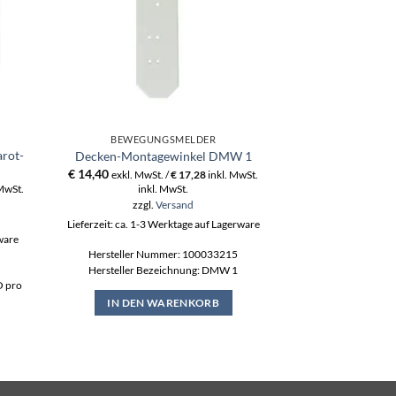
BEWEGUNGSMELDER
BEWEGU
arot-
comstar pro C
Decken-Montagewinkel DMW 1
Bewegu
€
14,40
exkl. MwSt. /
€
17,28
inkl. MwSt.
€
183,00
 MwSt.
inkl. MwSt.
exkl. MwS
ink
zzgl.
Versand
zzgl
Lieferzeit: ca. 1-3 Werktage auf Lagerware
rware
Lieferzeit: ca. 1-3
Hersteller Nummer: 100033215
Hersteller N
Hersteller Bezeichnung: DMW 1
O pro
Hersteller Bezeic
IN DEN WARENKORB
IN DEN