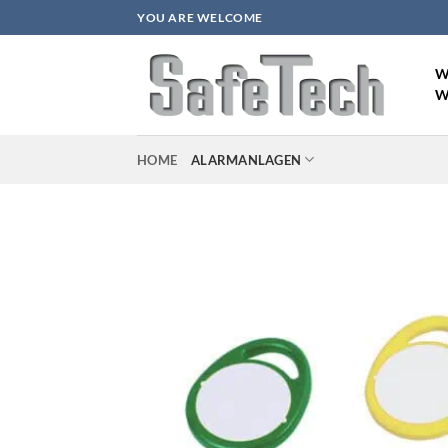
Zum
YOU ARE WELCOME
Inhalt
springen
W
W
HOME
ALARMANLAGEN