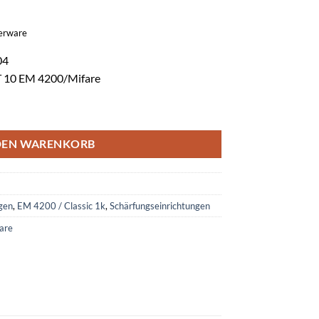
gerware
04
T 10 EM 4200/Mifare
 HF-ST 10 mit (EM 4200/classic 1K) rot Menge
DEN WARENKORB
gen
,
EM 4200 / Classic 1k
,
Schärfungseinrichtungen
are