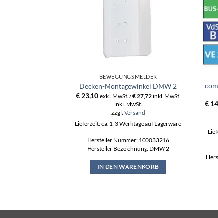
BEWEGUNGSMELDER
coms
Decken-Montagewinkel DMW 2
€
23,10
exkl. MwSt. /
€
27,72
inkl. MwSt.
€
14
inkl. MwSt.
zzgl.
Versand
Lieferzeit: ca. 1-3 Werktage auf Lagerware
Lief
Hersteller Nummer: 100033216
Hersteller Bezeichnung: DMW 2
Hers
IN DEN WARENKORB