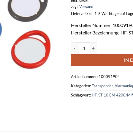
inkl. MwSt.
zzgl.
Versand
Lieferzeit: ca. 1-3 Werktage auf La
Hersteller Nummer: 1000919
Hersteller Bezeichnung: HF-S
Telenot HF-Schlüsseltransponder
IN 
Artikelnummer:
100091904
Kategorien:
Transponder
,
Alarmanla
Schlagwort:
HF-ST 10 EM 4200/Mif