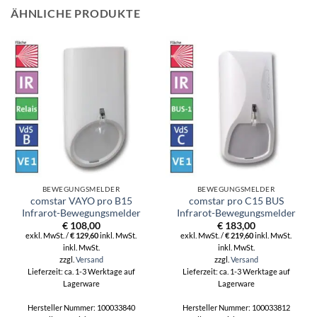
ÄHNLICHE PRODUKTE
BEWEGUNGSMELDER
BEWEGUNGSMELDER
comstar VAYO pro B15
comstar pro C15 BUS
Infrarot-Bewegungsmelder
Infrarot-Bewegungsmelder
€
108,00
€
183,00
exkl. MwSt. /
€
129,60
inkl. MwSt.
exkl. MwSt. /
€
219,60
inkl. MwSt.
inkl. MwSt.
inkl. MwSt.
zzgl.
Versand
zzgl.
Versand
Lieferzeit: ca. 1-3 Werktage auf
Lieferzeit: ca. 1-3 Werktage auf
Lagerware
Lagerware
Hersteller Nummer: 100033840
Hersteller Nummer: 100033812