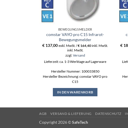
BEWEGUNGSMELDER
comstar VAYO pro C15 Infrarot-
c
Bewegungsmelder
€
137,00
€
18
exkl. MwSt. /
€
164,40
inkl. MwSt.
inkl. MwSt.
zzgl.
Versand
Lieferzeit: ca. 1-3 Werktage auf Lagerware
Lief
Hersteller Nummer: 100033850
Hersteller Bezeichnung: comstar VAYO pro
Her
C15
IN DEN WARENKORB
AGB
VERSAND & LIEFERUNG
DATENSCHUTZ
I
Copyright 2026 ©
SafeTech