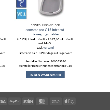
BEWEGUNGSMELDER
BEWEGU
comstar pro C15 Infrarot-
comstar VAYO pr
Bewegungsmelder
Bewegu
€
123,00
€
199,00
 MwSt.
exkl. MwSt. /
€
147,60
inkl. MwSt.
exkl. MwS
inkl. MwSt.
ink
zzgl.
Versand
zzgl
rware
Lieferzeit: ca. 1-3 Werktage auf Lagerware
Lieferzeit: ca. 1-3
Hersteller Nummer: 100033810
Hersteller N
 C25
Hersteller Bezeichnung: comstar pro C15
Hersteller Bezeich
C1
IN DEN WARENKORB
IN DEN
Visa
PayPal
Stripe
MasterCard
Cash
Apple
On
Pay