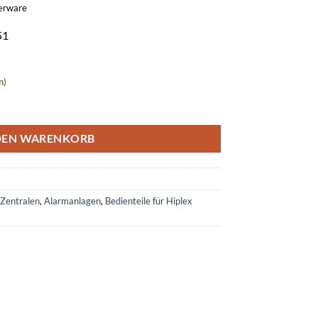
gerware
51
n)
100 St.) Menge
DEN WARENKORB
-Zentralen
,
Alarmanlagen
,
Bedienteile für Hiplex