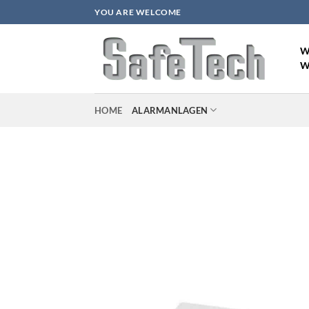
Zum
YOU ARE WELCOME
Inhalt
springen
W
W
HOME
ALARMANLAGEN