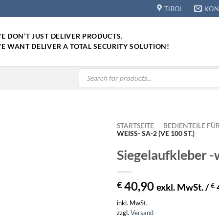
TIROL
KON
E DON’T JUST DELIVER PRODUCTS.
E WANT DELIVER A TOTAL SECURITY SOLUTION!
Products
search
STARTSEITE
-
BEDIENTEILE F
WEISS- SA-2 (VE 100 ST.)
Siegelaufkleber -
40,90
€
exkl. MwSt. /
€
inkl. MwSt.
zzgl.
Versand