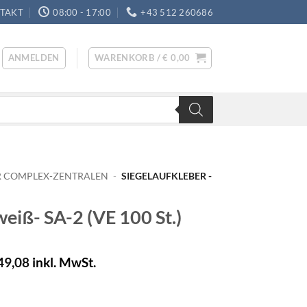
TAKT
08:00 - 17:00
+43 512 260686
ANMELDEN
WARENKORB /
€
0,00
ÜR COMPLEX-ZENTRALEN
-
SIEGELAUFKLEBER -
weiß- SA-2 (VE 100 St.)
49,08
inkl. MwSt.