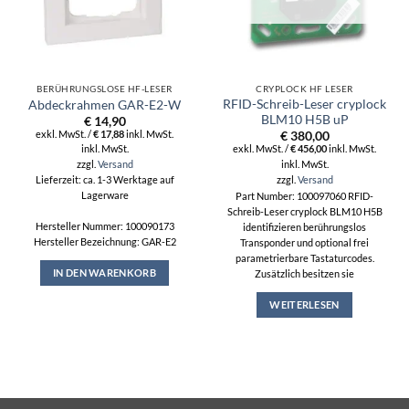
BERÜHRUNGSLOSE HF-LESER
CRYPLOCK HF LESER
RFID-Schreib-Leser cryplock
Abdeckrahmen GAR-E2-W
BLM10 H5B uP
€
14,90
exkl. MwSt. /
€
17,88
inkl. MwSt.
€
380,00
inkl. MwSt.
exkl. MwSt. /
€
456,00
inkl. MwSt.
inkl. MwSt.
zzgl.
Versand
zzgl.
Versand
Lieferzeit: ca. 1-3 Werktage auf
Lagerware
Part Number: 100097060 RFID-
Schreib-Leser cryplock BLM10 H5B
Hersteller Nummer: 100090173
identifizieren berührungslos
Hersteller Bezeichnung: GAR-E2
Transponder und optional frei
parametrierbare Tastaturcodes.
IN DEN WARENKORB
Zusätzlich besitzen sie
WEITERLESEN