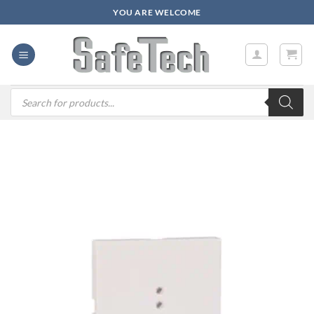
Zum
YOU ARE WELCOME
Inhalt
springen
Products
search