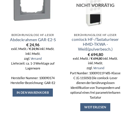
NICHT VORRÄTIG
BERÜHRUNGSLOSE HF-LESER
BERÜHRUNGSLOSE HF-LESER
comlock HF-/Tastaturleser
Abdeckrahmen GAR-E2-S
HMD-TKWA -
€
24,96
exkl. MwSt. /
€
24,96
inkl. MwSt.
Weiß(pulverbesch.)
inkl. MwSt.
€
694,80
zzgl.
Versand
exkl. MwSt. /
€
694,80
inkl. MwSt.
inkl. MwSt.
Lieferzeit: ca. 1-3 Werktage auf
zzgl.
Versand
Lagerware
Part Number: 100093119 VdS-Klasse
Hersteller Nummer: 100090174
C (G 115050) Die comlock-Leser
Hersteller Bezeichnung: GAR-E2
dienen der berührungslosen
Identifikation von Transpondern und
IN DEN WARENKORB
optional eines frei parametrierbaren
Tastatur
WEITERLESEN