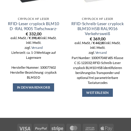
CRYPLOCK HF LESER
CRYPLOCK HF LESER
RFID-Leser cryplock BLM10
RFID-Schreib-Leser cryplock
D -RAL 9005 Tiefschwarz-
BLM10 H5B RAL9016
Verkehrsweiß
€
332,00
exkl. MwSt. /
€
398,40
inkl. MwSt.
€
369,00
inkl. MwSt.
exkl. MwSt. /
€
442,80
inkl. MwSt.
zzgl.
Versand
inkl. MwSt.
zzgl.
Versand
Lieferzeit: ca. 1-3 Werktage auf
Lagerware
Part Number: 100097048 VdS-Klasse
C (G 122032) RFID-Schreib-Leser
Hersteller Nummer: 100077602
cryplock BLM10 H5B identifizieren
Hersteller Bezeichnung: cryplock
berührungslos Transponder und
BLM10 D
optional frei parametrierbare
Tastaturcodes
IN DEN WARENKORB
WEITERLESEN
Visa
PayPal
Stripe
MasterCard
Cash
Apple