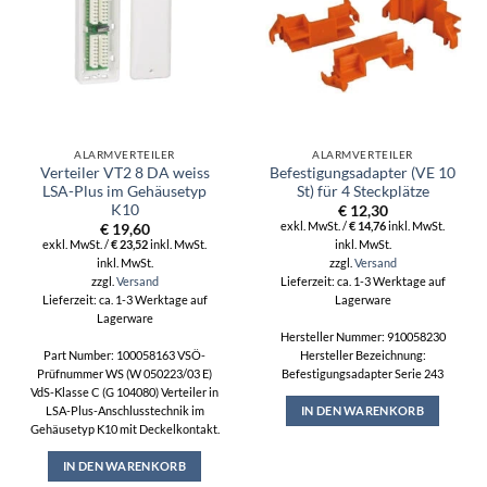
ALARMVERTEILER
ALARMVERTEILER
Verteiler VT2 8 DA weiss
Befestigungsadapter (VE 10
LSA-Plus im Gehäusetyp
St) für 4 Steckplätze
K10
€
12,30
exkl. MwSt. /
€
14,76
inkl. MwSt.
€
19,60
inkl. MwSt.
exkl. MwSt. /
€
23,52
inkl. MwSt.
inkl. MwSt.
zzgl.
Versand
zzgl.
Versand
Lieferzeit: ca. 1-3 Werktage auf
Lieferzeit: ca. 1-3 Werktage auf
Lagerware
Lagerware
Hersteller Nummer: 910058230
Part Number: 100058163 VSÖ-
Hersteller Bezeichnung:
Prüfnummer WS (W 050223/03 E)
Befestigungsadapter Serie 243
VdS-Klasse C (G 104080) Verteiler in
IN DEN WARENKORB
LSA-Plus-Anschlusstechnik im
Gehäusetyp K10 mit Deckelkontakt.
IN DEN WARENKORB