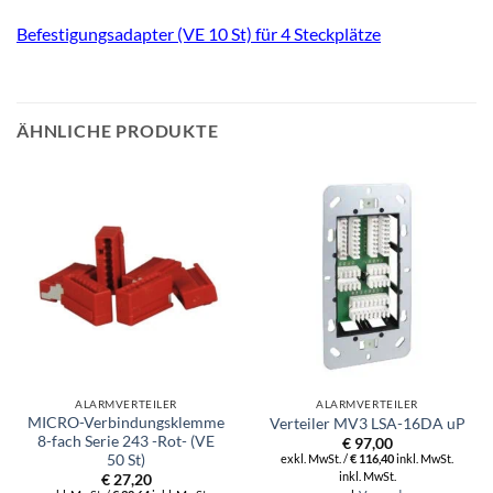
Befestigungsadapter (VE 10 St) für 4 Steckplätze
ÄHNLICHE PRODUKTE
ALARMVERTEILER
ALARMVERTEILER
MICRO-Verbindungsklemme
Verteiler MV3 LSA-16DA uP
8-fach Serie 243 -Rot- (VE
€
97,00
50 St)
exkl. MwSt. /
€
116,40
inkl. MwSt.
inkl. MwSt.
€
27,20