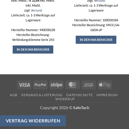
exkl. MwSt. /
€
32,64
inkl. MwSt.
zzgl.
Versand
inkl. MwSt.
Lieferzeit: ca. 1-3 Werktage auf
zzgl.
Versand
Lagerware
Lieferzeit: ca. 1-3 Werktage auf
Lagerware
Hersteller Nummer: 100058184
Hersteller Bezeichnung: MV3 LSA-
Hersteller Nummer: 940058228
16DA uP
Hersteller Bezeichnung:
Verbindungsklemme Serie 243
IN DEN WARENKORB
IN DEN WARENKORB
Visa
PayPal
Stripe
MasterCard
Cash
Apple
On
Pay
AGB
VERSAND & LIEFERUNG
DATENSCHUTZ
IMPRESSUM
Delivery
WIDERRUF
Copyright 2026 ©
SafeTech
VERTRAG WIDERRUFEN