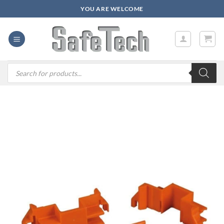
Zum
YOU ARE WELCOME
Inhalt
springen
Products
search