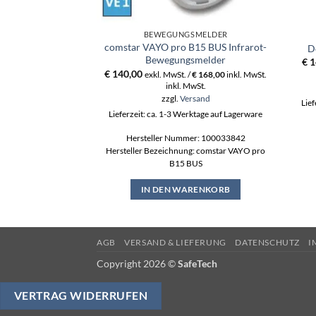
BEWEGUNGSMELDER
comstar VAYO pro B15 BUS Infrarot-
D
Bewegungsmelder
€
1
€
140,00
exkl. MwSt. /
€
168,00
inkl. MwSt.
inkl. MwSt.
zzgl.
Versand
Lief
Lieferzeit: ca. 1-3 Werktage auf Lagerware
Hersteller Nummer: 100033842
Hersteller Bezeichnung: comstar VAYO pro
B15 BUS
IN DEN WARENKORB
AGB
VERSAND & LIEFERUNG
DATENSCHUTZ
I
Copyright 2026 ©
SafeTech
VERTRAG WIDERRUFEN