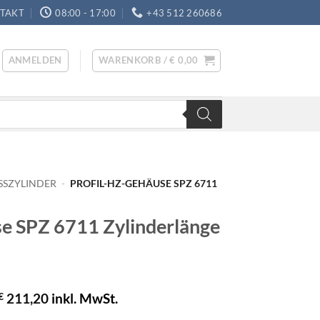
TAKT
08:00 - 17:00
+43 512 260686
ANMELDEN
WARENKORB /
€
0,00
SSZYLINDER
-
PROFIL-HZ-GEHÄUSE SPZ 6711
e SPZ 6711 Zylinderlänge
€
211,20
inkl. MwSt.