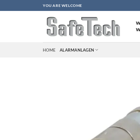
Zum
YOU ARE WELCOME
Inhalt
springen
W
W
HOME
ALARMANLAGEN