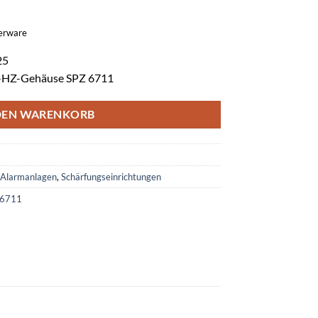
gerware
25
il-HZ-Gehäuse SPZ 6711
DEN WARENKORB
Alarmanlagen
,
Schärfungseinrichtungen
 6711