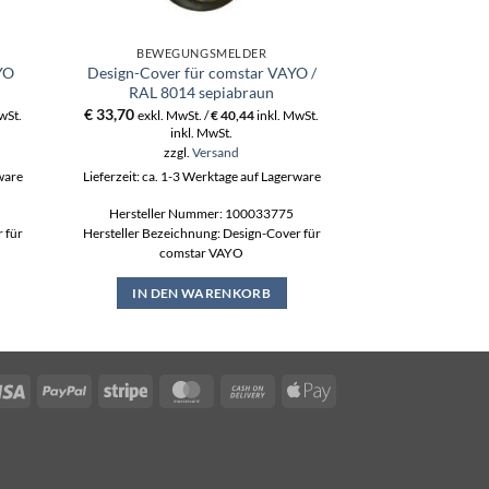
BEWEGUNGSMELDER
BEWEGU
YO
Design-Cover für comstar VAYO /
Design-Cover fü
RAL 8014 sepiabraun
7015 sc
€
33,70
€
31,10
wSt.
exkl. MwSt. /
€
40,44
inkl. MwSt.
exkl. MwS
inkl. MwSt.
ink
zzgl.
Versand
zzgl
rware
Lieferzeit: ca. 1-3 Werktage auf Lagerware
Lieferzeit: ca. 1-3
Hersteller Nummer: 100033775
Hersteller N
 für
Hersteller Bezeichnung: Design-Cover für
Hersteller Bezeich
comstar VAYO
coms
IN DEN WARENKORB
IN DEN
Visa
PayPal
Stripe
MasterCard
Cash
Apple
On
Pay
Delivery