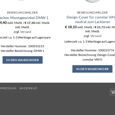
BEWEGUNGSMELDER
BEWEGUNGSMELDER
Design-Cover für comstar VA
ecken-Montagewinkel DMW 1
neutral zum Lackieren
4,40
exkl. MwSt. /
€
17,28
inkl. MwSt.
€
18,10
inkl. MwSt.
exkl. MwSt. /
€
21,72
inkl. M
inkl. MwSt.
zzgl.
Versand
zzgl.
Versand
erzeit: ca. 1-3 Werktage auf Lagerware
Lieferzeit: ca. 1-3 Werktage auf Lage
Hersteller Nummer: 100033215
Hersteller Nummer: 100033776
Hersteller Bezeichnung: DMW 1
Hersteller Bezeichnung: Design-Cover
comstar VAYO
IN DEN WARENKORB
IN DEN WARENKORB
MPRESSUM
WIDERRUF