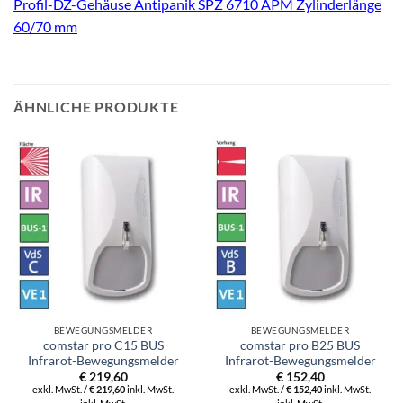
Profil-DZ-Gehäuse Antipanik SPZ 6710 APM Zylinderlänge
60/70 mm
ÄHNLICHE PRODUKTE
BEWEGUNGSMELDER
BEWEGUNGSMELDER
comstar pro C15 BUS
comstar pro B25 BUS
Infrarot-Bewegungsmelder
Infrarot-Bewegungsmelder
€
219,60
€
152,40
exkl. MwSt. /
€
219,60
inkl. MwSt.
exkl. MwSt. /
€
152,40
inkl. MwSt.