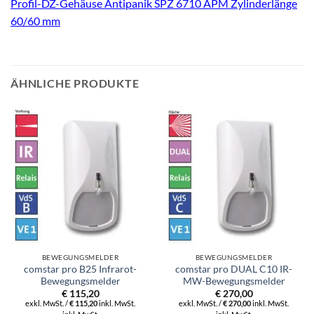
Profil-DZ-Gehäuse Antipanik SPZ 6710 APM Zylinderlänge
60/60 mm
ÄHNLICHE PRODUKTE
BEWEGUNGSMELDER
BEWEGUNGSMELDER
comstar pro B25 Infrarot-
comstar pro DUAL C10 IR-
Bewegungsmelder
MW-Bewegungsmelder
€
115,20
€
270,00
exkl. MwSt. /
€
115,20
inkl. MwSt.
exkl. MwSt. /
€
270,00
inkl. MwSt.