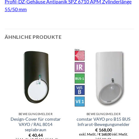
Profil-DZ-Gehäuse Antipanik SPZ 6710 APM Zylinderlänge
55/50 mm
ÄHNLICHE PRODUKTE
BEWEGUNGSMELDER
BEWEGUNGSMELDER
Design-Cover für comstar
comstar VAYO pro B15 BUS
VAYO / RAL 8014
Infrarot-Bewegungsmelder
sepiabraun
€
168,00
exkl. MwSt. /
€
168,00
inkl. MwSt.
€
40,44