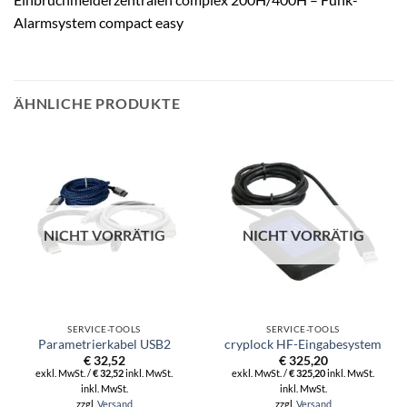
Alarmsystem compact easy
ÄHNLICHE PRODUKTE
NICHT VORRÄTIG
NICHT VORRÄTIG
SERVICE-TOOLS
SERVICE-TOOLS
Parametrierkabel USB2
cryplock HF-Eingabesystem
€
32,52
€
325,20
exkl. MwSt. /
€
32,52
inkl. MwSt.
exkl. MwSt. /
€
325,20
inkl. MwSt.
inkl. MwSt.
inkl. MwSt.
zzgl.
Versand
zzgl.
Versand