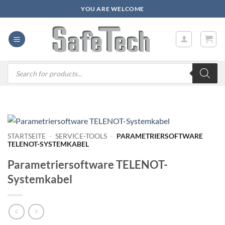
Zum
YOU ARE WELCOME
Inhalt
springen
Products
search
STARTSEITE
-
SERVICE-TOOLS
-
PARAMETRIERSOFTWARE
TELENOT-SYSTEMKABEL
Parametriersoftware TELENOT-
Systemkabel