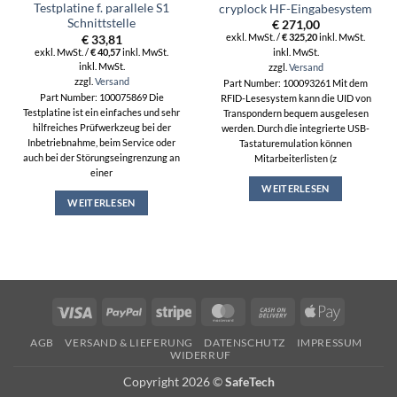
Testplatine f. parallele S1
cryplock HF-Eingabesystem
Schnittstelle
€
271,00
exkl. MwSt. /
€
325,20
inkl. MwSt.
€
33,81
exkl. MwSt. /
€
40,57
inkl. MwSt.
inkl. MwSt.
inkl. MwSt.
zzgl.
Versand
zzgl.
Versand
Part Number: 100093261 Mit dem
Part Number: 100075869 Die
RFID-Lesesystem kann die UID von
Testplatine ist ein einfaches und sehr
Transpondern bequem ausgelesen
hilfreiches Prüfwerkzeug bei der
werden. Durch die integrierte USB-
Inbetriebnahme, beim Service oder
Tastaturemulation können
auch bei der Störungseingrenzung an
Mitarbeiterlisten (z
einer
WEITERLESEN
WEITERLESEN
Visa
PayPal
Stripe
MasterCard
Cash
Apple
On
Pay
AGB
VERSAND & LIEFERUNG
DATENSCHUTZ
IMPRESSUM
Delivery
WIDERRUF
Copyright 2026 ©
SafeTech