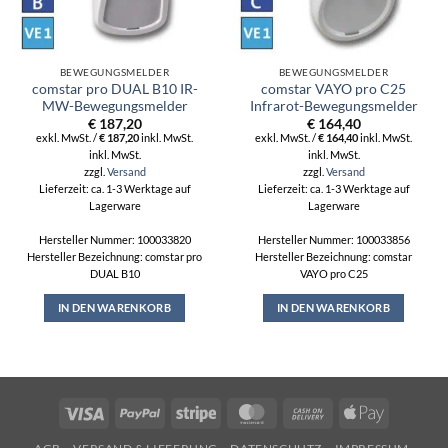
BEWEGUNGSMELDER
BEWEGUNGSMELDER
comstar pro DUAL B10 IR-
comstar VAYO pro C25
MW-Bewegungsmelder
Infrarot-Bewegungsmelder
€
187,20
€
164,40
exkl. MwSt. /
€
187,20
inkl. MwSt.
exkl. MwSt. /
€
164,40
inkl. MwSt.
inkl. MwSt.
inkl. MwSt.
zzgl.
Versand
zzgl.
Versand
Lieferzeit: ca. 1-3 Werktage auf
Lieferzeit: ca. 1-3 Werktage auf
Lagerware
Lagerware
Hersteller Nummer: 100033820
Hersteller Nummer: 100033856
Hersteller Bezeichnung: comstar pro
Hersteller Bezeichnung: comstar
DUAL B10
VAYO pro C25
IN DEN WARENKORB
IN DEN WARENKORB
Visa
PayPal
Stripe
MasterCard
Cash
Apple
On
Pay