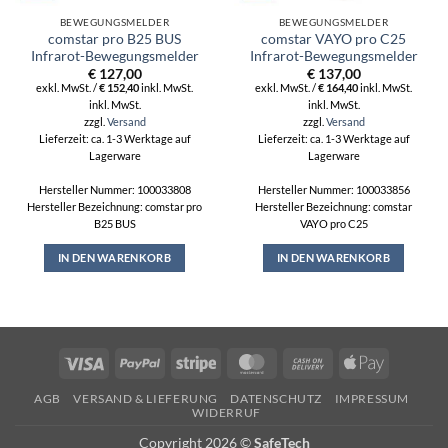
BEWEGUNGSMELDER
BEWEGUNGSMELDER
comstar pro B25 BUS
comstar VAYO pro C25
Infrarot-Bewegungsmelder
Infrarot-Bewegungsmelder
€
127,00
€
137,00
exkl. MwSt. /
€
152,40
inkl. MwSt.
exkl. MwSt. /
€
164,40
inkl. MwSt.
inkl. MwSt.
inkl. MwSt.
zzgl.
Versand
zzgl.
Versand
Lieferzeit: ca. 1-3 Werktage auf
Lieferzeit: ca. 1-3 Werktage auf
Lagerware
Lagerware
Hersteller Nummer: 100033808
Hersteller Nummer: 100033856
Hersteller Bezeichnung: comstar pro
Hersteller Bezeichnung: comstar
B25 BUS
VAYO pro C25
IN DEN WARENKORB
IN DEN WARENKORB
Visa
PayPal
Stripe
MasterCard
Cash
Apple
On
Pay
AGB
VERSAND & LIEFERUNG
DATENSCHUTZ
IMPRESSUM
Delivery
WIDERRUF
Copyright 2026 ©
SafeTech