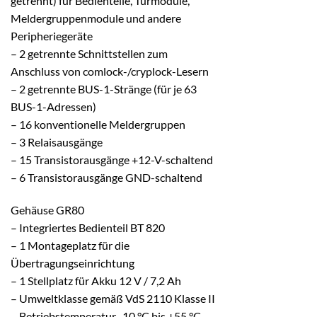
getrennt) für Bedienteile, Türmodule,
Meldergruppenmodule und andere
Peripheriegeräte
– 2 getrennte Schnittstellen zum
Anschluss von comlock-/cryplock-Lesern
– 2 getrennte BUS-1-Stränge (für je 63
BUS-1-Adressen)
– 16 konventionelle Meldergruppen
– 3 Relaisausgänge
– 15 Transistorausgänge +12-V-schaltend
– 6 Transistorausgänge GND-schaltend
Gehäuse GR80
– Integriertes Bedienteil BT 820
– 1 Montageplatz für die
Übertragungseinrichtung
– 1 Stellplatz für Akku 12 V / 7,2 Ah
– Umweltklasse gemäß VdS 2110 Klasse II
– Betriebstemperatur -10 °C bis +55 °C