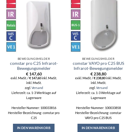
BEWEGUNGSMELDER
BEWEGUNGSMELDER
comstar pro C25 Infrarot-
comstar VAYO pro C25 BUS
Bewegungsmelder
Infrarot-Bewegungsmelder
€
147,60
€
238,80
exkl. MwSt. /
€
147,60
inkl. MwSt.
exkl. MwSt. /
€
238,80
inkl. MwSt.
inkl. MwSt.
inkl. MwSt.
zzgl.
Versand
zzgl.
Versand
Lieferzeit: ca. 1-3 Werktage auf
Lieferzeit: ca. 1-3 Werktage auf
Lagerware
Lagerware
Hersteller Nummer: 100033816
Hersteller Nummer: 100033858
Hersteller Bezeichnung: comstar pro
Hersteller Bezeichnung: comstar
C25
VAYO pro C25 BUS
IN DEN WARENKORB
IN DEN WARENKORB