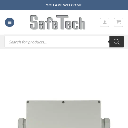
Zum
YOU ARE WELCOME
Inhalt
springen
Products
search