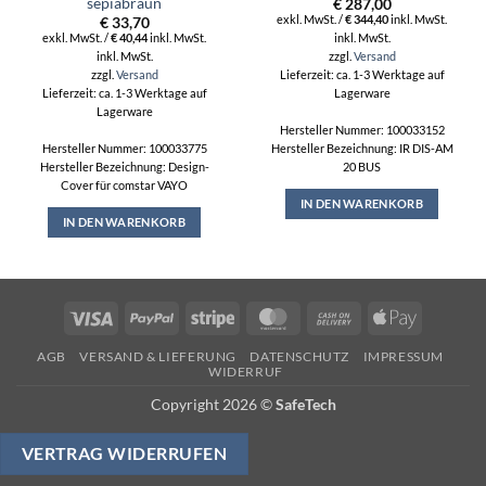
sepiabraun
€
287,00
exkl. MwSt. /
€
344,40
inkl. MwSt.
€
33,70
inkl. MwSt.
exkl. MwSt. /
€
40,44
inkl. MwSt.
inkl. MwSt.
zzgl.
Versand
zzgl.
Versand
Lieferzeit: ca. 1-3 Werktage auf
Lieferzeit: ca. 1-3 Werktage auf
Lagerware
Lagerware
Hersteller Nummer: 100033152
Hersteller Nummer: 100033775
Hersteller Bezeichnung: IR DIS-AM
Hersteller Bezeichnung: Design-
20 BUS
Cover für comstar VAYO
IN DEN WARENKORB
IN DEN WARENKORB
Visa
PayPal
Stripe
MasterCard
Cash
Apple
On
Pay
AGB
VERSAND & LIEFERUNG
DATENSCHUTZ
IMPRESSUM
Delivery
WIDERRUF
Copyright 2026 ©
SafeTech
VERTRAG WIDERRUFEN