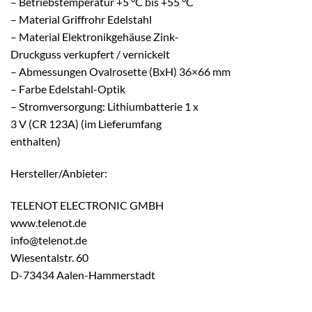
– Betriebstemperatur +5 °C bis +55 °C
– Material Griffrohr Edelstahl
– Material Elektronikgehäuse Zink-
Druckguss verkupfert / vernickelt
– Abmessungen Ovalrosette (BxH) 36×66 mm
– Farbe Edelstahl-Optik
– Stromversorgung: Lithiumbatterie 1 x
3 V (CR 123A) (im Lieferumfang
enthalten)
Hersteller/Anbieter:
TELENOT ELECTRONIC GMBH
www.telenot.de
info@telenot.de
Wiesentalstr. 60
D-73434 Aalen-Hammerstadt