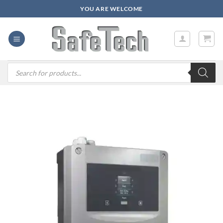
Zum
YOU ARE WELCOME
Inhalt
springen
Products
search