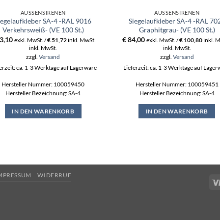
AUSSENSIRENEN
AUSSENSIRENEN
iegelaufkleber SA-4 -RAL 9016
Siegelaufkleber SA-4 -RAL 70
Verkehrsweiß- (VE 100 St.)
Graphitgrau- (VE 100 St.)
3,10
€
84,00
exkl. MwSt. /
€
51,72
inkl. MwSt.
exkl. MwSt. /
€
100,80
inkl. 
inkl. MwSt.
inkl. MwSt.
zzgl.
Versand
zzgl.
Versand
erzeit: ca. 1-3 Werktage auf Lagerware
Lieferzeit: ca. 1-3 Werktage auf Lage
Hersteller Nummer: 100059450
Hersteller Nummer: 100059451
Hersteller Bezeichnung: SA-4
Hersteller Bezeichnung: SA-4
IN DEN WARENKORB
IN DEN WARENKORB
MPRESSUM
WIDERRUF