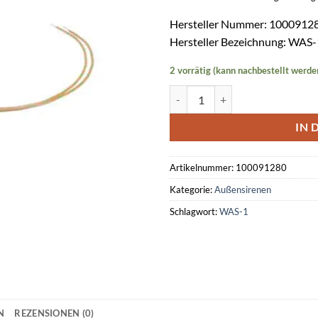
Hersteller Nummer: 1000912
Hersteller Bezeichnung: WAS-
2 vorrätig (kann nachbestellt werde
Wandabreißsicherung WAS-1 Me
IN 
Artikelnummer:
100091280
Kategorie:
Außensirenen
Schlagwort:
WAS-1
N
REZENSIONEN (0)