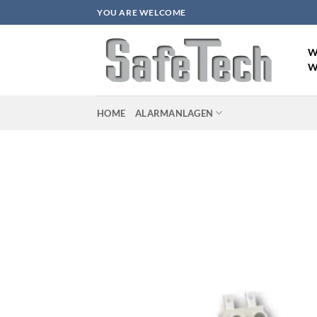
Zum
YOU ARE WELCOME
Inhalt
springen
W
W
HOME
ALARMANLAGEN