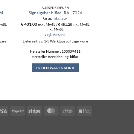
AUSSENSIRENEN
AUSSE
24
Signalgeber hiflac -RAL 7024
Signalgeber 
Graphitgrau-
Verke
€
401,00
€
363,00
MwSt.
exkl. MwSt. /
€
481,20
inkl. MwSt.
exkl. MwS
inkl. MwSt.
ink
zzgl.
Versand
zzgl
rware
Lieferzeit: ca. 1-3 Werktage auf Lagerware
Lieferzeit: ca. 1-3
Hersteller Nummer: 100059411
Hersteller N
Hersteller Bezeichnung: hiflac
Hersteller Be
IN DEN WARENKORB
IN DEN
Visa
PayPal
Stripe
MasterCard
Cash
Apple
On
Pay
Delivery