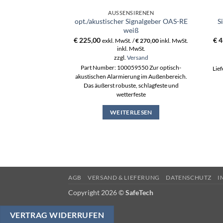
AUSSENSIRENEN
opt./akustischer Signalgeber OAS-RE
S
weiß
€
225,00
€
4
exkl. MwSt. /
€
270,00
inkl. MwSt.
inkl. MwSt.
zzgl.
Versand
Part Number: 100059550 Zur optisch-
Lief
akustischen Alarmierung im Außenbereich.
Das äußerst robuste, schlagfeste und
wetterfeste
WEITERLESEN
AGB
VERSAND & LIEFERUNG
DATENSCHUTZ
I
Copyright 2026 ©
SafeTech
VERTRAG WIDERRUFEN