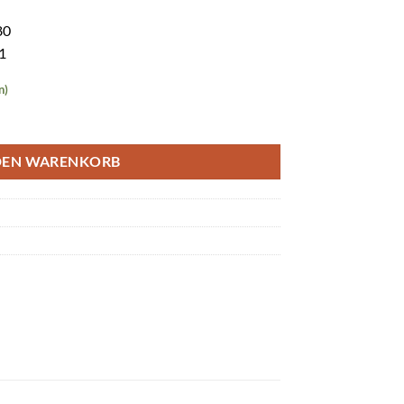
80
1
n)
nge
DEN WARENKORB