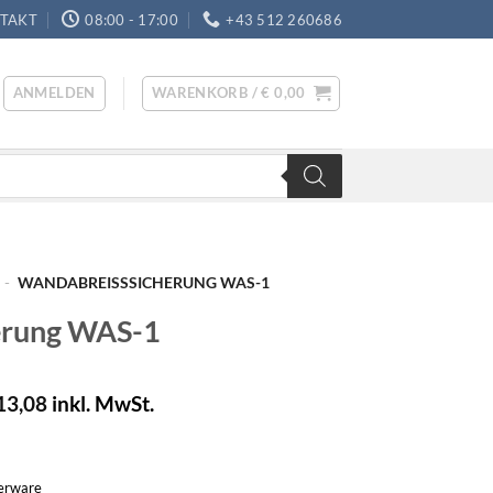
TAKT
08:00 - 17:00
+43 512 260686
ANMELDEN
WARENKORB /
€
0,00
-
WANDABREISSSICHERUNG WAS-1
erung WAS-1
13,08
inkl. MwSt.
gerware