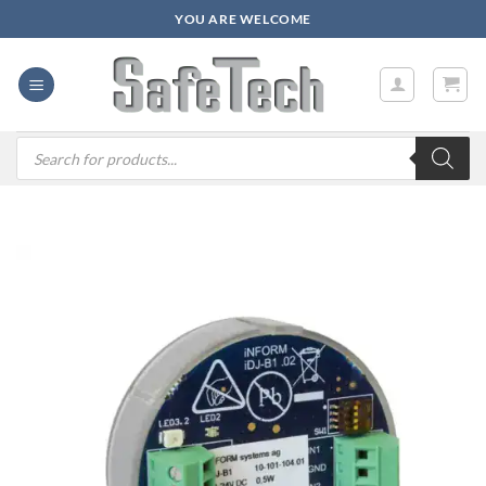
Zum
YOU ARE WELCOME
Inhalt
springen
Products
search