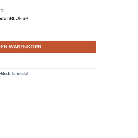
12
odul iBLUE aP
DEN WARENKORB
Hilock Türmodul