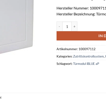
Hersteller Nummer: 1000971
Hersteller Bezeichnung: Türm
Türmodul iBLUE aP Menge
IN 
Artikelnummer:
100097112
Kategorien:
Zutrittskontrollsystem
,
Schlagwort:
Türmodul iBLUE aP
N