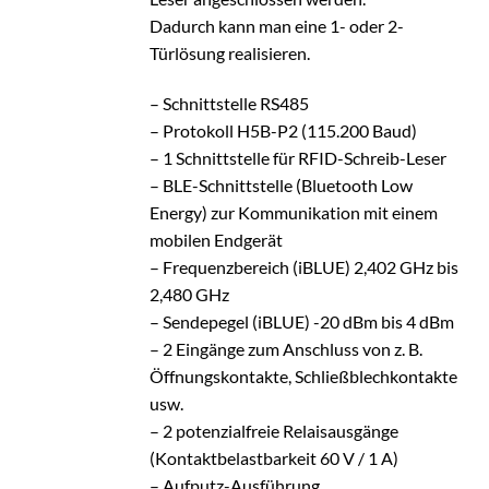
Dadurch kann man eine 1- oder 2-
Türlösung realisieren.
– Schnittstelle RS485
– Protokoll H5B-P2 (115.200 Baud)
– 1 Schnittstelle für RFID-Schreib-Leser
– BLE-Schnittstelle (Bluetooth Low
Energy) zur Kommunikation mit einem
mobilen Endgerät
– Frequenzbereich (iBLUE) 2,402 GHz bis
2,480 GHz
– Sendepegel (iBLUE) -20 dBm bis 4 dBm
– 2 Eingänge zum Anschluss von z. B.
Öffnungskontakte, Schließblechkontakte
usw.
– 2 potenzialfreie Relaisausgänge
(Kontaktbelastbarkeit 60 V / 1 A)
– Aufputz-Ausführung