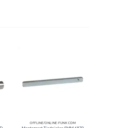
OFFLINE/ONLINE-FUNK CDM
OFFLINE/ON
MD
Montageset Türdrücker SMM 6870
Mechanischer