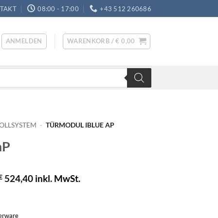
TAKT
08:00 - 17:00
+43 512 260686
ANMELDEN
WARENKORB /
€
0,00
OLLSYSTEM
-
TÜRMODUL IBLUE AP
aP
€
524,40
inkl. MwSt.
gerware