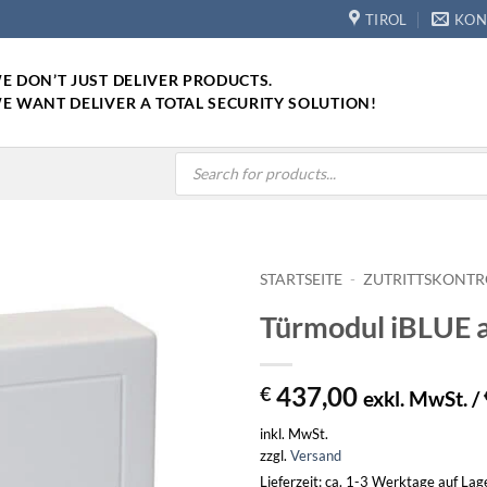
TIROL
KON
E DON’T JUST DELIVER PRODUCTS.
E WANT DELIVER A TOTAL SECURITY SOLUTION!
Products
search
STARTSEITE
-
ZUTRITTSKONTR
Türmodul iBLUE 
437,00
€
exkl. MwSt. /
inkl. MwSt.
zzgl.
Versand
Lieferzeit: ca. 1-3 Werktage auf La