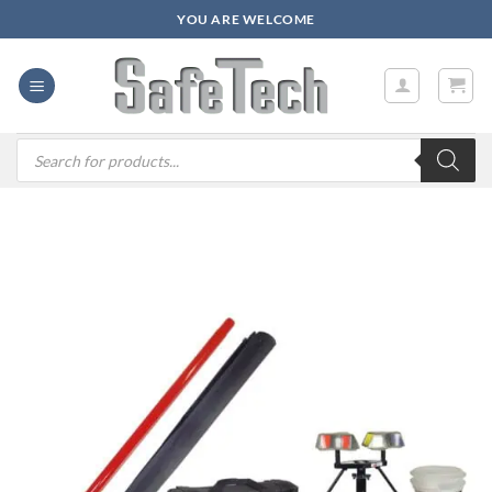
Zum
YOU ARE WELCOME
Inhalt
springen
Products
search