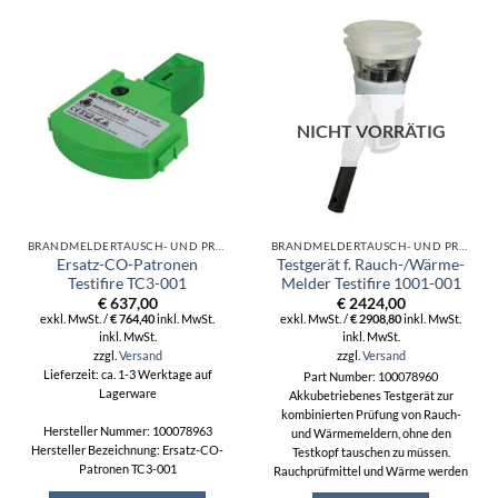
NICHT VORRÄTIG
BRANDMELDERTAUSCH- UND PRÜFGERÄTE
BRANDMELDERTAUSCH- UND PRÜFGERÄTE
Ersatz-CO-Patronen
Testgerät f. Rauch-/Wärme-
Testifire TC3-001
Melder Testifire 1001-001
€
637,00
€
2424,00
exkl. MwSt. /
€
764,40
inkl. MwSt.
exkl. MwSt. /
€
2908,80
inkl. MwSt.
inkl. MwSt.
inkl. MwSt.
zzgl.
Versand
zzgl.
Versand
Lieferzeit: ca. 1-3 Werktage auf
Part Number: 100078960
Lagerware
Akkubetriebenes Testgerät zur
kombinierten Prüfung von Rauch-
Hersteller Nummer: 100078963
und Wärmemeldern, ohne den
Hersteller Bezeichnung: Ersatz-CO-
Testkopf tauschen zu müssen.
Patronen TC3-001
Rauchprüfmittel und Wärme werden