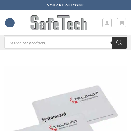
Zum
YOU ARE WELCOME
Inhalt
springen
Products
search