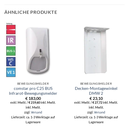
ÄHNLICHE PRODUKTE
BEWEGUNGSMELDER
BEWEGUNGSMELDER
comstar pro C25 BUS
Decken-Montagewinkel
Infrarot-Bewegungsmelder
DMW 2
€
183,00
€
23,10
exkl. MwSt. /
€
219,60
inkl. MwSt.
exkl. MwSt. /
€
27,72
inkl. MwSt.
inkl. MwSt.
inkl. MwSt.
zzgl.
Versand
zzgl.
Versand
Lieferzeit: ca. 1-3 Werktage auf
Lieferzeit: ca. 1-3 Werktage auf
Lagerware
Lagerware