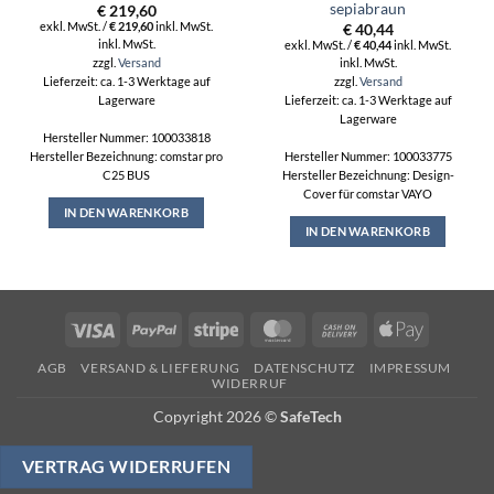
sepiabraun
€
219,60
exkl. MwSt. /
€
219,60
inkl. MwSt.
€
40,44
inkl. MwSt.
exkl. MwSt. /
€
40,44
inkl. MwSt.
zzgl.
Versand
inkl. MwSt.
zzgl.
Versand
Lieferzeit: ca. 1-3 Werktage auf
Lagerware
Lieferzeit: ca. 1-3 Werktage auf
Lagerware
Hersteller Nummer: 100033818
Hersteller Bezeichnung: comstar pro
Hersteller Nummer: 100033775
C25 BUS
Hersteller Bezeichnung: Design-
Cover für comstar VAYO
IN DEN WARENKORB
IN DEN WARENKORB
Visa
PayPal
Stripe
MasterCard
Cash
Apple
On
Pay
AGB
VERSAND & LIEFERUNG
DATENSCHUTZ
IMPRESSUM
Delivery
WIDERRUF
Copyright 2026 ©
SafeTech
VERTRAG WIDERRUFEN