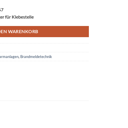
57
er für Klebestelle
DEN WARENKORB
armanlagen
,
Brandmeldetechnik