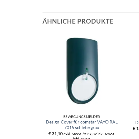
ÄHNLICHE PRODUKTE
BEWEGUNGSMELDER
Design-Cover für comstar VAYO RAL
D
7015 schiefergrau
€
1
€
31,10
exkl. MwSt. /
€
37,32
inkl. MwSt.
inkl. MwSt.