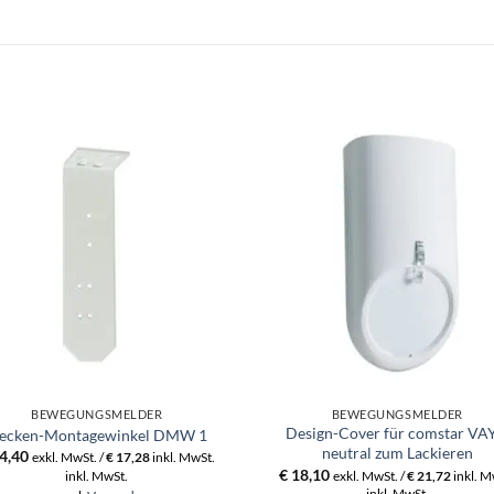
BEWEGUNGSMELDER
BEWEGUNGSMELDER
Design-Cover für comstar VA
ecken-Montagewinkel DMW 1
neutral zum Lackieren
4,40
exkl. MwSt. /
€
17,28
inkl. MwSt.
€
18,10
inkl. MwSt.
exkl. MwSt. /
€
21,72
inkl. M
inkl. MwSt.