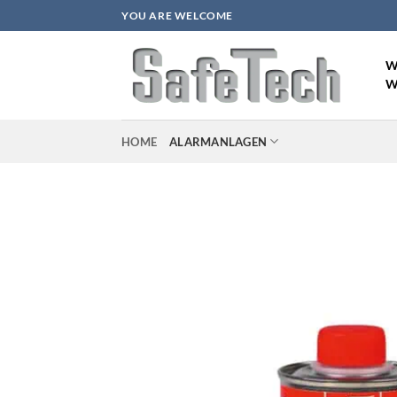
Zum
YOU ARE WELCOME
Inhalt
springen
W
W
HOME
ALARMANLAGEN