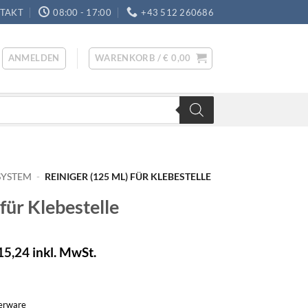
TAKT
08:00 - 17:00
+43 512 260686
ANMELDEN
WARENKORB /
€
0,00
YSTEM
-
REINIGER (125 ML) FÜR KLEBESTELLE
für Klebestelle
15,24
inkl. MwSt.
gerware