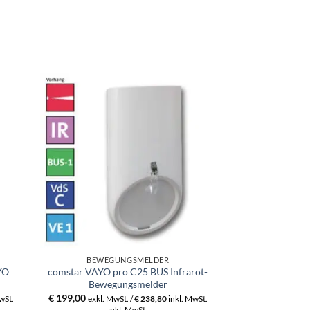
BEWEGUNGSMELDER
BEWEGU
YO
comstar VAYO pro C25 BUS Infrarot-
comstar pro
Bewegungsmelder
Bewegu
€
199,00
€
123,00
wSt.
exkl. MwSt. /
€
238,80
inkl. MwSt.
exkl. MwS
inkl. MwSt.
ink