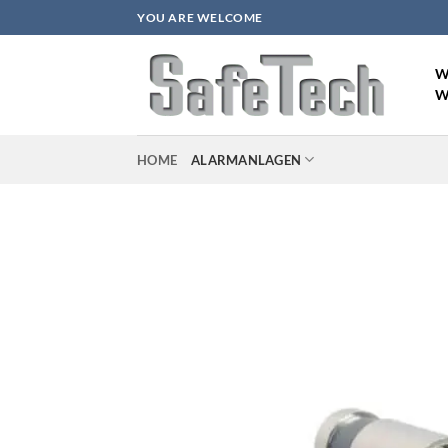
Zum
YOU ARE WELCOME
Inhalt
springen
W
W
HOME
ALARMANLAGEN