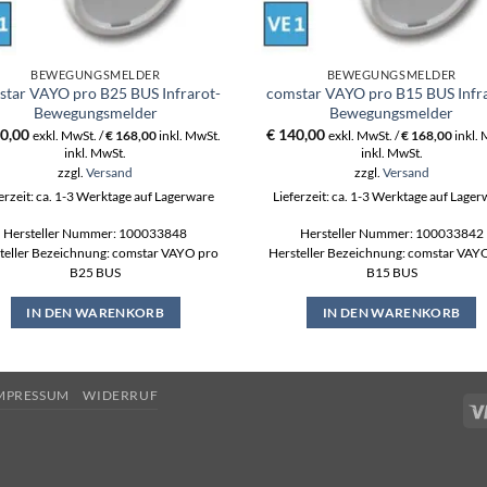
BEWEGUNGSMELDER
BEWEGUNGSMELDER
tar VAYO pro B25 BUS Infrarot-
comstar VAYO pro B15 BUS Infr
Bewegungsmelder
Bewegungsmelder
0,00
€
140,00
exkl. MwSt. /
€
168,00
inkl. MwSt.
exkl. MwSt. /
€
168,00
inkl.
inkl. MwSt.
inkl. MwSt.
zzgl.
Versand
zzgl.
Versand
erzeit: ca. 1-3 Werktage auf Lagerware
Lieferzeit: ca. 1-3 Werktage auf Lage
Hersteller Nummer: 100033848
Hersteller Nummer: 100033842
teller Bezeichnung: comstar VAYO pro
Hersteller Bezeichnung: comstar VAY
B25 BUS
B15 BUS
IN DEN WARENKORB
IN DEN WARENKORB
MPRESSUM
WIDERRUF