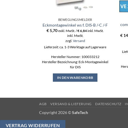
BEWEGUNGSMELDER
coms
Eckmontagewinkel ws f. DIS-B /-C /-F
€
5,70
exkl. MwSt. /
€
6,84
inkl. MwSt.
€
14
inkl. MwSt.
zzgl.
Versand
Lieferzeit: ca. 1-3 Werktage auf Lagerware
Lief
Hersteller Nummer: 100033212
Hersteller Bezeichnung: Eck-Montagewinkel
Hers
für DIS
IN DEN WARENKORB
AGB
VERSAND & LIEFERUNG
DATENSCHUTZ
I
Copyright 2026 ©
SafeTech
VERTRAG WIDERRUFEN