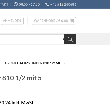
TAKT
08:00 - 17:00
+43 512 260686
ANMELDEN
WARENKORB /
€
0,00
R
-
PROFILHALBZYLINDER 810 1/2 MIT 5
r 810 1/2 mit 5
33,24
inkl. MwSt.