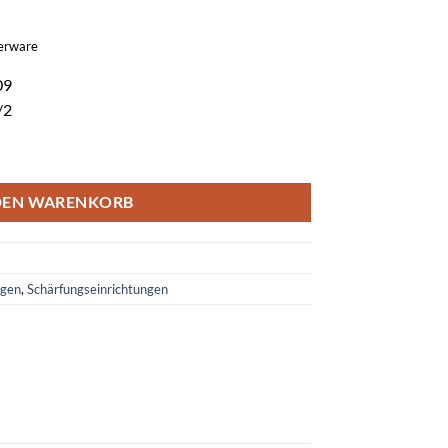
gerware
09
/2
 Stiftzuhaltungen Menge
DEN WARENKORB
agen
,
Schärfungseinrichtungen