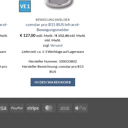
BEWEGUNGSMELDER
BEWEGU
arot-
comstar pro B15 BUS Infrarot-
DIS-AM 20 
Bewegungsmelder
Bewegu
€
127,00
€
287,00
 MwSt.
exkl. MwSt. /
€
152,40
inkl. MwSt.
exkl. MwS
inkl. MwSt.
ink
zzgl.
Versand
zzgl
rware
Lieferzeit: ca. 1-3 Werktage auf Lagerware
Lieferzeit: ca. 1-3
Hersteller Nummer: 100033802
Hersteller N
O pro
Hersteller Bezeichnung: comstar pro B15
Hersteller Bezeich
BUS
IN DEN
IN DEN WARENKORB
Visa
PayPal
Stripe
MasterCard
Cash
Apple
On
Pay
Delivery