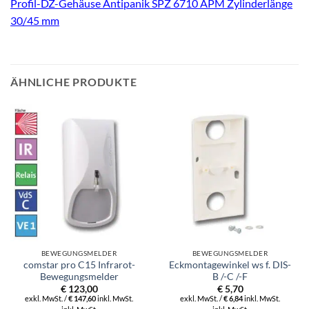
Profil-DZ-Gehäuse Antipanik SPZ 6710 APM Zylinderlänge
30/45 mm
ÄHNLICHE PRODUKTE
BEWEGUNGSMELDER
BEWEGUNGSMELDER
comstar pro C15 Infrarot-
Eckmontagewinkel ws f. DIS-
Bewegungsmelder
B /-C /-F
€
123,00
€
5,70
exkl. MwSt. /
€
147,60
inkl. MwSt.
exkl. MwSt. /
€
6,84
inkl. MwSt.