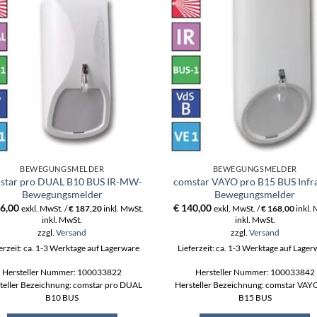
BEWEGUNGSMELDER
BEWEGUNGSMELDER
star pro DUAL B10 BUS IR-MW-
comstar VAYO pro B15 BUS Infr
Bewegungsmelder
Bewegungsmelder
6,00
€
140,00
exkl. MwSt. /
€
187,20
inkl. MwSt.
exkl. MwSt. /
€
168,00
inkl.
inkl. MwSt.
inkl. MwSt.
zzgl.
Versand
zzgl.
Versand
erzeit: ca. 1-3 Werktage auf Lagerware
Lieferzeit: ca. 1-3 Werktage auf Lage
Hersteller Nummer: 100033822
Hersteller Nummer: 100033842
teller Bezeichnung: comstar pro DUAL
Hersteller Bezeichnung: comstar VAY
B10 BUS
B15 BUS