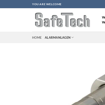
Zum
YOU ARE WELCOME
Inhalt
springen
W
W
HOME
ALARMANLAGEN