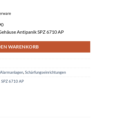
gerware
90
-Gehäuse Antipanik SPZ 6710 AP
DEN WARENKORB
Alarmanlagen
,
Schärfungseinrichtungen
k SPZ 6710 AP