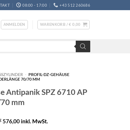
TAKT
08:00 - 17:00
+43 512 260686
ANMELDEN
WARENKORB /
€
0,00
SSZYLINDER
-
PROFIL-DZ-GEHÄUSE
NDERLÄNGE 70/70 MM
se Antipanik SPZ 6710 AP
0/70 mm
€
576,00
inkl. MwSt.