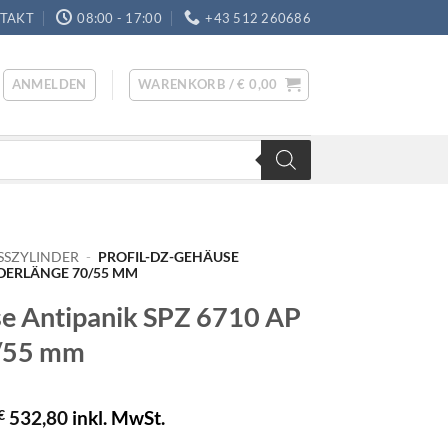
TAKT
08:00 - 17:00
+43 512 260686
ANMELDEN
WARENKORB /
€
0,00
SSZYLINDER
-
PROFIL-DZ-GEHÄUSE
NDERLÄNGE 70/55 MM
se Antipanik SPZ 6710 AP
0/55 mm
€
532,80
inkl. MwSt.