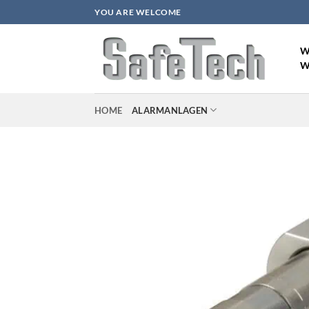
Zum
YOU ARE WELCOME
Inhalt
springen
W
W
HOME
ALARMANLAGEN