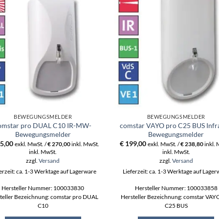
BEWEGUNGSMELDER
BEWEGUNGSMELDER
omstar pro DUAL C10 IR-MW-
comstar VAYO pro C25 BUS Infr
Bewegungsmelder
Bewegungsmelder
5,00
€
199,00
exkl. MwSt. /
€
270,00
inkl. MwSt.
exkl. MwSt. /
€
238,80
inkl.
inkl. MwSt.
inkl. MwSt.
zzgl.
Versand
zzgl.
Versand
erzeit: ca. 1-3 Werktage auf Lagerware
Lieferzeit: ca. 1-3 Werktage auf Lage
Hersteller Nummer: 100033830
Hersteller Nummer: 100033858
teller Bezeichnung: comstar pro DUAL
Hersteller Bezeichnung: comstar VAY
C10
C25 BUS