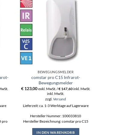
BEWEGUNGSMELDER
BEWEGU
arot-
comstar pro C15 Infrarot-
comstar pro
Bewegungsmelder
Bewegu
€
123,00
€
96,00
 MwSt.
exkl. MwSt. /
€
147,60
inkl. MwSt.
exkl. MwSt
inkl. MwSt.
ink
zzgl.
Versand
zzgl
rware
Lieferzeit: ca. 1-3 Werktage auf Lagerware
Lieferzeit: ca. 1-3
Hersteller Nummer: 100033810
Hersteller Nummer
O pro
Hersteller Bezeichnung: comstar pro C15
Bezeichnung:
IN DEN WARENKORB
IN DEN