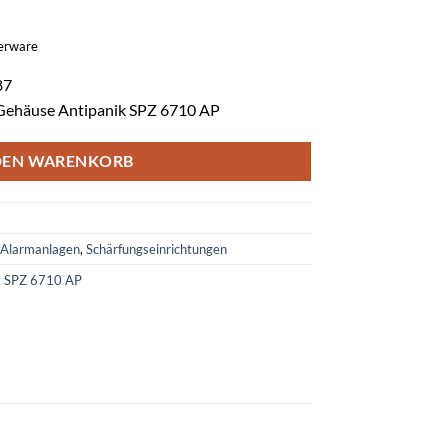
gerware
87
-Gehäuse Antipanik SPZ 6710 AP
DEN WARENKORB
Alarmanlagen
,
Schärfungseinrichtungen
k SPZ 6710 AP