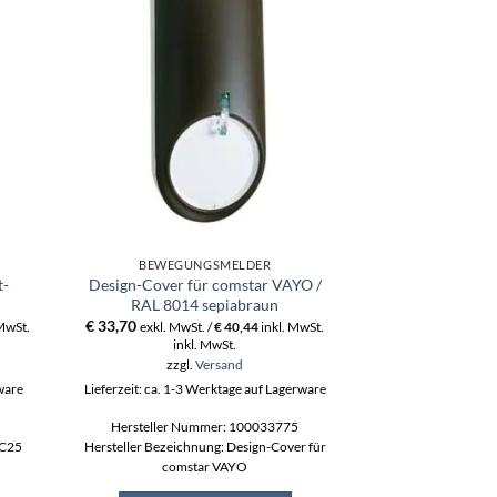
BEWEGUNGSMELDER
BEWEGU
t-
Design-Cover für comstar VAYO /
comstar pro B
RAL 8014 sepiabraun
Bewegu
€
33,70
€
127,00
 MwSt.
exkl. MwSt. /
€
40,44
inkl. MwSt.
exkl. MwS
inkl. MwSt.
ink
zzgl.
Versand
zzgl
rware
Lieferzeit: ca. 1-3 Werktage auf Lagerware
Lieferzeit: ca. 1-3
Hersteller Nummer: 100033775
Hersteller N
 C25
Hersteller Bezeichnung: Design-Cover für
Hersteller Bezeic
comstar VAYO