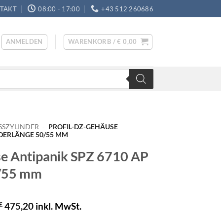
TAKT
08:00 - 17:00
+43 512 260686
ANMELDEN
WARENKORB /
€
0,00
SSZYLINDER
-
PROFIL-DZ-GEHÄUSE
NDERLÄNGE 50/55 MM
se Antipanik SPZ 6710 AP
0/55 mm
€
475,20
inkl. MwSt.