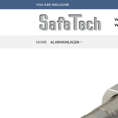
Zum
YOU ARE WELCOME
Inhalt
springen
W
W
HOME
ALARMANLAGEN