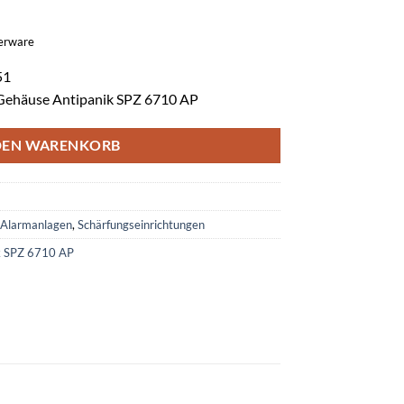
gerware
51
-Gehäuse Antipanik SPZ 6710 AP
DEN WARENKORB
Alarmanlagen
,
Schärfungseinrichtungen
k SPZ 6710 AP