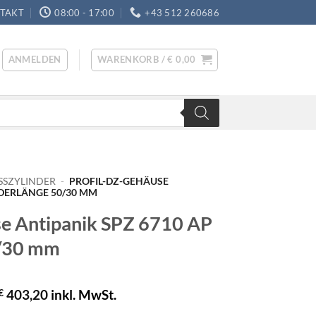
TAKT
08:00 - 17:00
+43 512 260686
ANMELDEN
WARENKORB /
€
0,00
SSZYLINDER
-
PROFIL-DZ-GEHÄUSE
NDERLÄNGE 50/30 MM
se Antipanik SPZ 6710 AP
0/30 mm
€
403,20
inkl. MwSt.