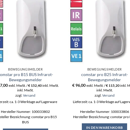
BEWEGUNGSMELDER
BEWEGUNGSMELDER
omstar pro B15 BUS Infrarot-
comstar pro B25 Infrarot-
Bewegungsmelder
Bewegungsmelder
7,00
€
96,00
exkl. MwSt. /
€
152,40
inkl. MwSt.
exkl. MwSt. /
€
115,20
inkl. 
inkl. MwSt.
inkl. MwSt.
zzgl.
Versand
zzgl.
Versand
erzeit: ca. 1-3 Werktage auf Lagerware
Lieferzeit: ca. 1-3 Werktage auf Lage
Hersteller Nummer: 100033802
Hersteller Nummer: 100033806
steller Bezeichnung: comstar pro B15
Hersteller Bezeichnung: comstar pro
BUS
IN DEN WARENKORB