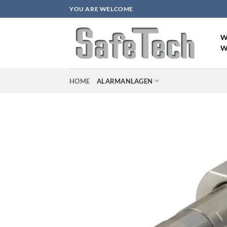
Zum
YOU ARE WELCOME
Inhalt
springen
W
W
HOME
ALARMANLAGEN