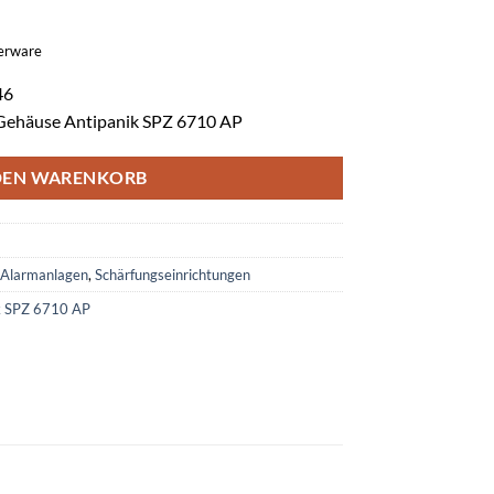
gerware
46
-Gehäuse Antipanik SPZ 6710 AP
DEN WARENKORB
Alarmanlagen
,
Schärfungseinrichtungen
k SPZ 6710 AP