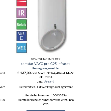
BEWEGUNGSMELDER
BEWEGU
comstar VAYO pro C25 Infrarot-
Design-Cover 
Bewegungsmelder
neutral z
€
137,00
€
18,10
MwSt.
exkl. MwSt. /
€
164,40
inkl. MwSt.
exkl. MwS
inkl. MwSt.
ink
zzgl.
Versand
zzgl
rware
Lieferzeit: ca. 1-3 Werktage auf Lagerware
Lieferzeit: ca. 1-3
Hersteller Nummer: 100033856
Hersteller N
 B25
Hersteller Bezeichnung: comstar VAYO pro
Hersteller Bezeich
C25
coms