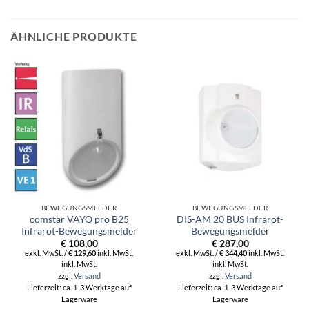
ÄHNLICHE PRODUKTE
BEWEGUNGSMELDER
BEWEGUNGSMELDER
comstar VAYO pro B25
DIS-AM 20 BUS Infrarot-
Infrarot-Bewegungsmelder
Bewegungsmelder
€
108,00
€
287,00
exkl. MwSt. /
€
129,60
inkl. MwSt.
exkl. MwSt. /
€
344,40
inkl. MwSt.
inkl. MwSt.
inkl. MwSt.
zzgl.
Versand
zzgl.
Versand
Lieferzeit: ca. 1-3 Werktage auf
Lieferzeit: ca. 1-3 Werktage auf
Lagerware
Lagerware