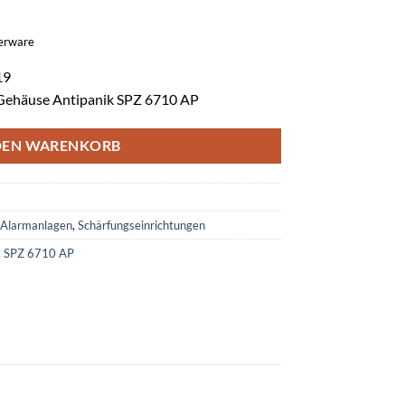
gerware
19
-Gehäuse Antipanik SPZ 6710 AP
DEN WARENKORB
Alarmanlagen
,
Schärfungseinrichtungen
k SPZ 6710 AP