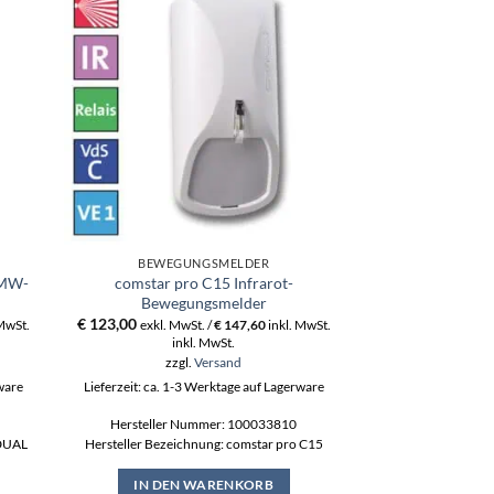
BEWEGUNGSMELDER
BEWEGU
-MW-
comstar pro C15 Infrarot-
comstar pro
Bewegungsmelder
Bewegu
€
123,00
€
96,00
 MwSt.
exkl. MwSt. /
€
147,60
inkl. MwSt.
exkl. MwSt
inkl. MwSt.
ink
zzgl.
Versand
zzgl
rware
Lieferzeit: ca. 1-3 Werktage auf Lagerware
Lieferzeit: ca. 1-3
Hersteller Nummer: 100033810
Hersteller Nummer
 DUAL
Hersteller Bezeichnung: comstar pro C15
Bezeichnung:
IN DEN WARENKORB
IN DEN