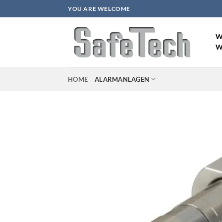
Zum
YOU ARE WELCOME
Inhalt
springen
W
W
HOME
ALARMANLAGEN