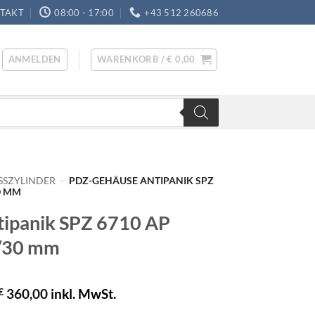
TAKT
08:00 - 17:00
+43 512 260686
ANMELDEN
WARENKORB /
€
0,00
SSZYLINDER
-
PDZ-GEHÄUSE ANTIPANIK SPZ
0 MM
ipanik SPZ 6710 AP
5/30 mm
€
360,00
inkl. MwSt.