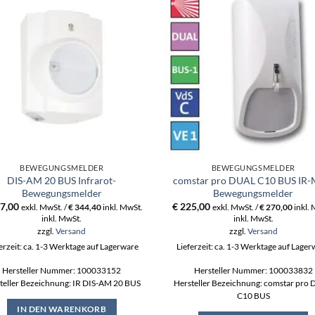
BEWEGUNGSMELDER
BEWEGUNGSMELDER
DIS-AM 20 BUS Infrarot-
comstar pro DUAL C10 BUS IR
Bewegungsmelder
Bewegungsmelder
7,00
€
225,00
exkl. MwSt. /
€
344,40
inkl. MwSt.
exkl. MwSt. /
€
270,00
inkl.
inkl. MwSt.
inkl. MwSt.
zzgl.
Versand
zzgl.
Versand
erzeit: ca. 1-3 Werktage auf Lagerware
Lieferzeit: ca. 1-3 Werktage auf Lage
Hersteller Nummer: 100033152
Hersteller Nummer: 100033832
teller Bezeichnung: IR DIS-AM 20 BUS
Hersteller Bezeichnung: comstar pro
C10 BUS
IN DEN WARENKORB