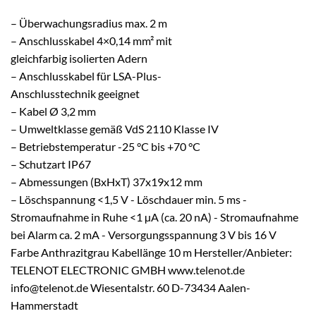
– Überwachungsradius max. 2 m
– Anschlusskabel 4×0,14 mm² mit
gleichfarbig isolierten Adern
– Anschlusskabel für LSA-Plus-
Anschlusstechnik geeignet
– Kabel Ø 3,2 mm
– Umweltklasse gemäß VdS 2110 Klasse IV
– Betriebstemperatur -25 °C bis +70 °C
– Schutzart IP67
– Abmessungen (BxHxT) 37x19x12 mm
– Löschspannung <1,5 V - Löschdauer min. 5 ms -
Stromaufnahme in Ruhe <1 µA (ca. 20 nA) - Stromaufnahme
bei Alarm ca. 2 mA - Versorgungsspannung 3 V bis 16 V
Farbe Anthrazitgrau Kabellänge 10 m Hersteller/Anbieter:
TELENOT ELECTRONIC GMBH www.telenot.de
info@telenot.de Wiesentalstr. 60 D-73434 Aalen-
Hammerstadt