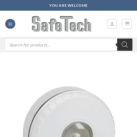
Zum
YOU ARE WELCOME
Inhalt
springen
Products
search