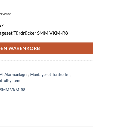
gerware
67
ntageset Türdrücker SMM VKM-R8
DEN WARENKORB
DM
,
Alarmanlagen
,
Montageset Türdrücker
,
ntrollsystem
er SMM VKM-R8