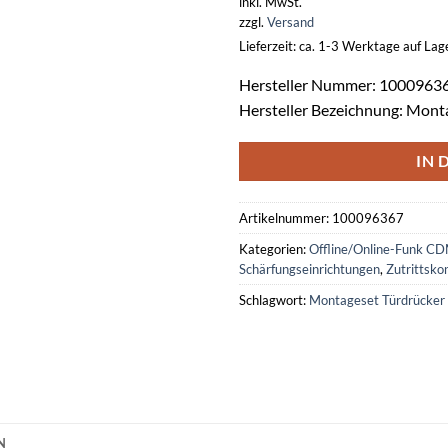
inkl. MwSt.
zzgl.
Versand
Lieferzeit: ca. 1-3 Werktage auf La
Hersteller Nummer: 1000963
Hersteller Bezeichnung: Mo
IN 
Artikelnummer:
100096367
Kategorien:
Offline/Online-Funk C
Schärfungseinrichtungen
,
Zutrittsko
Schlagwort:
Montageset Türdrück
N