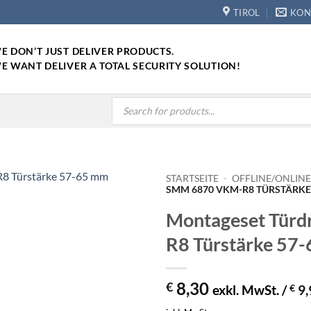
TIROL
KON
E DON’T JUST DELIVER PRODUCTS.
E WANT DELIVER A TOTAL SECURITY SOLUTION!
Products
search
STARTSEITE
-
OFFLINE/ONLIN
SMM 6870 VKM-R8 TÜRSTÄRKE
Montageset Tür
R8 Türstärke 57
8,30
€
exkl. MwSt. /
€
9,