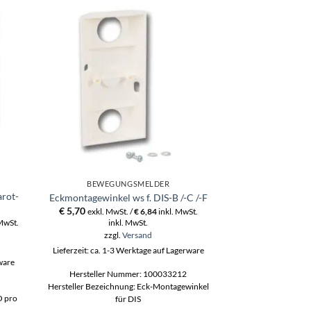
BEWEGUNGSMELDER
BEWEGU
arot-
comstar pro
Eckmontagewinkel ws f. DIS-B /-C /-F
Bewegu
€
5,70
exkl. MwSt. /
€
6,84
inkl. MwSt.
€
123,00
 MwSt.
inkl. MwSt.
exkl. MwS
ink
zzgl.
Versand
zzgl
Lieferzeit: ca. 1-3 Werktage auf Lagerware
rware
Lieferzeit: ca. 1-3
Hersteller Nummer: 100033212
Hersteller N
Hersteller Bezeichnung: Eck-Montagewinkel
O pro
Hersteller Bezeic
für DIS