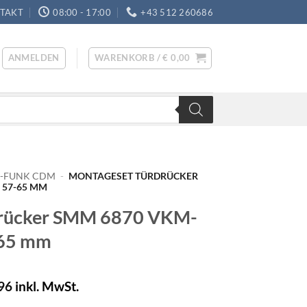
TAKT
08:00 - 17:00
+43 512 260686
ANMELDEN
WARENKORB /
€
0,00
E-FUNK CDM
-
MONTAGESET TÜRDRÜCKER
 57-65 MM
drücker SMM 6870 VKM-
-65 mm
96
inkl. MwSt.