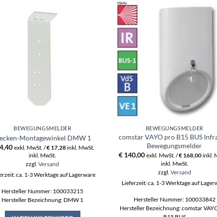
BEWEGUNGSMELDER
BEWEGUNGSMELDER
comstar VAYO pro B15 BUS Infr
ecken-Montagewinkel DMW 1
Bewegungsmelder
4,40
exkl. MwSt. /
€
17,28
inkl. MwSt.
€
140,00
inkl. MwSt.
exkl. MwSt. /
€
168,00
inkl.
inkl. MwSt.
zzgl.
Versand
zzgl.
Versand
erzeit: ca. 1-3 Werktage auf Lagerware
Lieferzeit: ca. 1-3 Werktage auf Lage
Hersteller Nummer: 100033215
Hersteller Nummer: 100033842
Hersteller Bezeichnung: DMW 1
Hersteller Bezeichnung: comstar VAY
B15 BUS