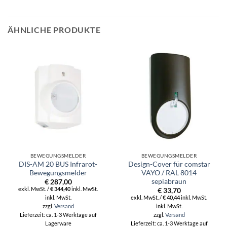
ÄHNLICHE PRODUKTE
BEWEGUNGSMELDER
BEWEGUNGSMELDER
DIS-AM 20 BUS Infrarot-
Design-Cover für comstar
Bewegungsmelder
VAYO / RAL 8014
sepiabraun
€
287,00
exkl. MwSt. /
€
344,40
inkl. MwSt.
€
33,70
inkl. MwSt.
exkl. MwSt. /
€
40,44
inkl. MwSt.
zzgl.
Versand
inkl. MwSt.
zzgl.
Versand
Lieferzeit: ca. 1-3 Werktage auf
Lagerware
Lieferzeit: ca. 1-3 Werktage auf